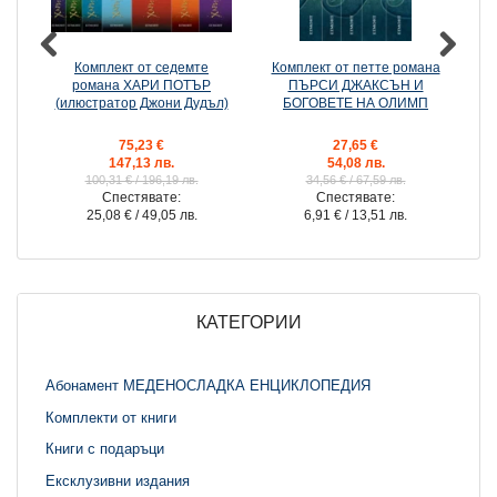
Комплект от седемте
Комплект от петте романа
К
романа ХАРИ ПОТЪР
ПЪРСИ ДЖАКСЪН И
(илюстратор Джони Дудъл)
БОГОВЕТЕ НА ОЛИМП
75,23 €
27,65 €
147,13 лв.
54,08 лв.
100,31 €
/ 196,19 лв.
34,56 €
/ 67,59 лв.
Спестявате:
Спестявате:
25,08 €
/ 49,05 лв.
6,91 €
/ 13,51 лв.
КАТЕГОРИИ
Абонамент МЕДЕНОСЛАДКА ЕНЦИКЛОПЕДИЯ
Комплекти от книги
Книги с подаръци
Ексклузивни издания