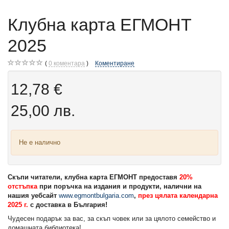
Клубна карта ЕГМОНТ
2025
0
коментара
Коментиране
12,78 €
25,00 лв.
Не е налично
Скъпи читатели, клубна карта ЕГМОНТ предоставя
20%
отстъпка
при поръчка на издания и продукти, налични на
нашия уебсайт
www
.
egmontbulgaria
.
com
,
през цялата календарна
2025 г.
с доставка в България!
Чудесен подарък за вас, за скъп човек или за цялото семейство и
домашната библиотека!