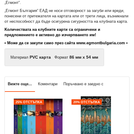
„Егмонт“.
„Егмонт България“ ЕАД не носи отговорност за загуби или вреди,
понесени от притежателя на картата или от трети лица, възникнали
от неспособност да бъде осигурена сигурността на клубната карта.
Kоличествата на клубните карти са ограничени и
предложението е активно до изчерпването им!
• Може да се закупи само през сайта
www.egmontbulgaria.com
•
Материал
PVC карта
Формат
86 мм x 54 мм
Вижте още...
Коментари
Поръчвано е заедно с
25% ОТСТЪПКА
20% ОТСТЪПКА
2