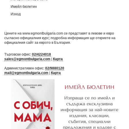
Имейл бюлетин
Изход
Цените на www.egmontbulgaria.com се представят в левове и евро
съгласно официалния курс; подробна информация ще откриете на
официалния сайт за еврото в България
.
Търговски офис:
02/4224018
sales@egmontbulgaria.com
|
Карта
Административен офис:
02/9880120
mail@egmontbulgaria.com
|
Карта