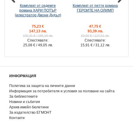
Комплект от седемте
Комплект от петте романа
К
романа ХАРИ ПОТЪР
ГЕРОИТЕ НА ОЛИМП
(илюстратор Джони Дудъл)
75,23 €
47,75 €
147,13 лв.
93,39 лв.
100,31 €
/ 196,19 лв.
63,66 €
/ 124,51 лв.
Спестявате:
Спестявате:
25,08 €
/ 49,05 лв.
15,91 €
/ 31,12 лв.
ИНФОРМАЦИЯ
Политика за защита на личните данни
Информация за потребителя и условия за ползване на сайта
За библиотеките
Новини и събития
Архив имейл бюлетини
За издателство ЕГМОНТ
Контакти