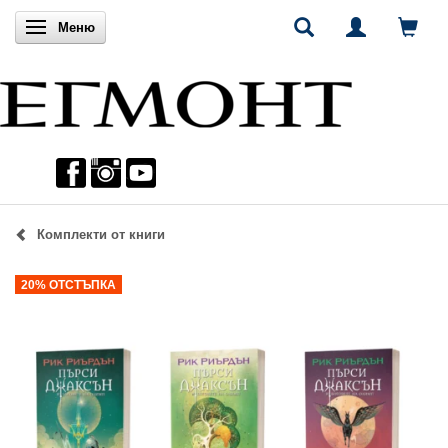
Включи навигацията
Меню
Комплекти от книги
20% ОТСТЪПКА