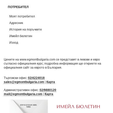
ПОТРЕБИТЕЛ
Моят потребител
Адресник
История на поръчките
Имейл бюлетин
Изход
Цените на www.egmontbulgaria.com се представят в левове и евро
съгласно официалния курс; подробна информация ще откриете на
официалния сайт за еврото в България
.
Търговски офис:
02/4224018
sales@egmontbulgaria.com
|
Карта
Административен офис:
02/9880120
mail@egmontbulgaria.com
|
Карта