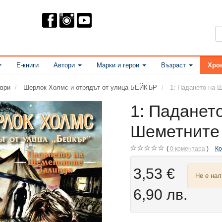
Е-книги
Автори
Марки и герои
Възраст
Хро
ври
Шерлок Холмс и отрядът от улица БЕЙКЪР
1: Падането на 
1: Паданет
Шеметните
0
коментара
К
3,53 €
Не е на
6,90 лв.