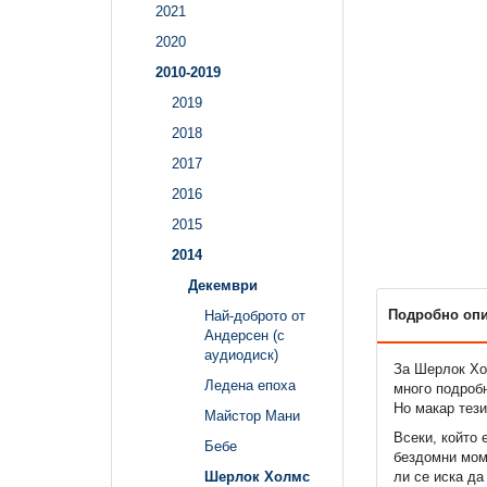
2021
2020
2010-2019
2019
2018
2017
2016
2015
2014
Декември
Подробно оп
Най-доброто от
Андерсен (с
аудиодиск)
За Шерлок Хо
Ледена епоха
много подробн
Но макар тези
Майстор Мани
Всеки, който 
Бебе
бездомни момч
ли се иска да
Шерлок Холмс