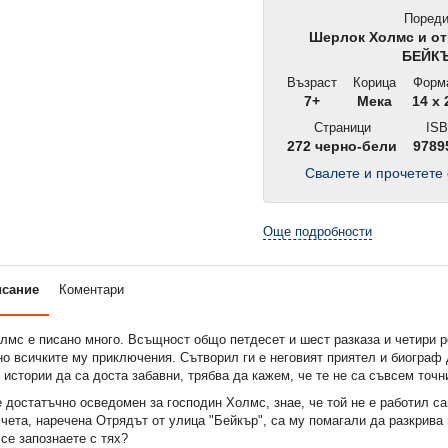
Пореди
Шерлок Холмс и от
БЕЙК
Възраст
Корица
Форм
7+
Мека
14 x 
Страници
ISB
272 черно-бели
9789
Свалете и прочетете 
Още подробности
исание
Коментари
лмс е писано много. Всъщност общо петдесет и шест разказа и четири 
о всичките му приключения. Сътворил ги е неговият приятел и биограф 
 истории да са доста забавни, трябва да кажем, че те не са съвсем точн
е достатъчно осведомен за господин Холмс, знае, че той не е работил са
ета, наречена Отрядът от улица "Бейкър", са му помагали да разкрива
 се запознаете с тях?