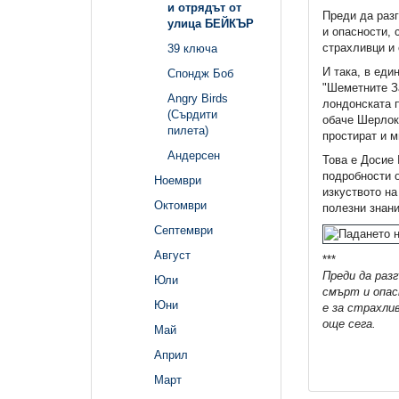
и отрядът от
Преди да разг
улица БЕЙКЪР
и опасности, 
страхливци и 
39 ключа
И така, в еди
Спондж Боб
"Шеметните За
Angry Birds
лондонската п
(Сърдити
обаче Шерлок 
пилета)
простират и м
Андерсен
Това е Досие 
подробности 
Ноември
изкуството на
Октомври
полезни знани
Септември
Август
***
Преди да раз
Юли
смърт и опас
Юни
е за страхли
още сега.
Май
Април
Март