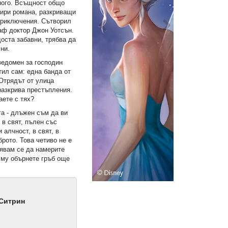
ного. Всъщност общо
тири романа, разкриващи
приключения. Сътворил
раф доктор Джон Уотсън.
доста забавни, трябва да
чни.
ведомен за господин
тил сам: една банда от
Отрядът от улица
разкрива престъпления.
аете с тях?
га - длъжен съм да ви
 в свят, пълен със
 алчност, в свят, в
брото. Това четиво не е
дявам се да намерите
 му обърнете гръб още
Ситрин