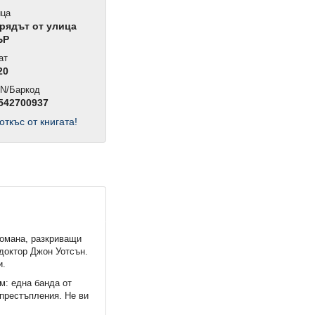
ца
рядът от улица
ЪР
ат
20
N/Баркод
542700937
откъс от книгата!
романа, разкриващи
доктор Джон Уотсън.
и.
м: една банда от
 престъпления. Не ви