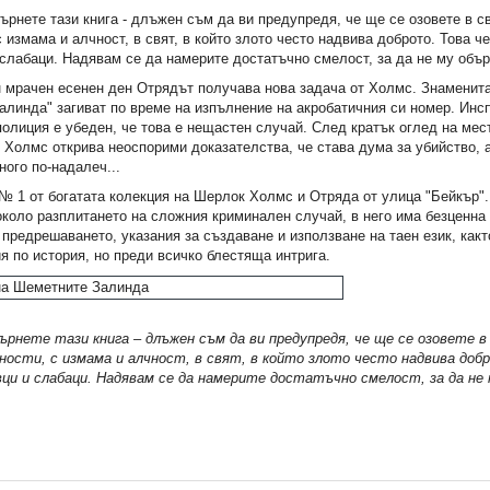
ърнете тази книга - длъжен съм да ви предупредя, че ще се озовете в с
с измама и алчност, в свят, в който злото често надвива доброто. Това че
слабаци. Надявам се да намерите достатъчно смелост, за да не му обър
н мрачен есенен ден Отрядът получава нова задача от Холмс. Знаменит
линда" загиват по време на изпълнение на акробатичния си номер. Инс
олиция е убеден, че това е нещастен случай. След кратък оглед на ме
Холмс открива неоспорими доказателства, че става дума за убийство, 
ного по-надалеч...
№ 1 от богатата колекция на Шерлок Холмс и Отряда от улица "Бейкър"
около разплитането на сложния криминален случай, в него има безценна
 предрешаването, указания за създаване и използване на таен език, как
я по история, но преди всичко блестяща интрига.
гърнете тази книга – длъжен съм да ви предупредя, че ще се озовете в
ности, с измама и алчност, в свят, в който злото често надвива доб
вци и слабаци. Надявам се да намерите достатъчно смелост, за да не