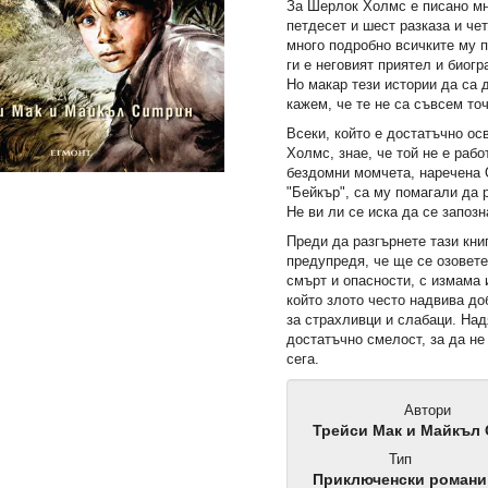
За Шерлок Холмс е писано м
петдесет и шест разказа и че
много подробно всичките му 
ги е неговият приятел и биог
Но макар тези истории да са 
кажем, че те не са съвсем то
Всеки, който е достатъчно ос
Холмс, знае, че той не е рабо
бездомни момчета, наречена 
"Бейкър", са му помагали да 
Не ви ли се иска да се запозн
Преди да разгърнете тази кни
предупредя, че ще се озовете
смърт и опасности, с измама и
който злото често надвива до
за страхливци и слабаци. На
достатъчно смелост, за да не
сега.
Автори
Трейси Мак и Майкъл 
Тип
Приключенски романи