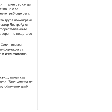
вят, пълен със смърт
тиво не е за
нете гръб още сега.
ата трупа въжеиграчи
пектор Лестрейд от
стопрестъплението
а вероятно нещата се
. Освен всички
 информация за
то и изключително
 свят, пълен със
рото. Това четиво не
 му обърнете гръб