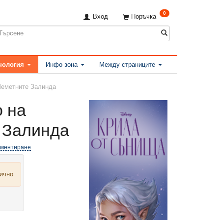
0
Вход
Поръчка
нология
Инфо зона
Между страниците
Шеметните Залинда
о на
 Залинда
оментиране
лично