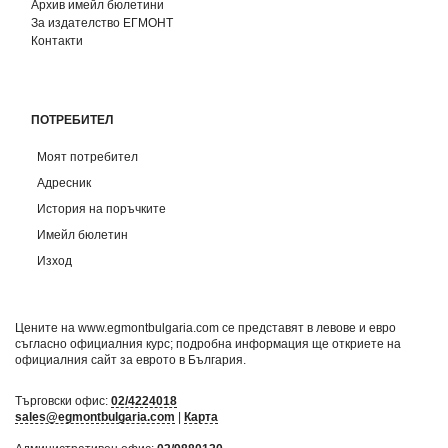
Архив имейл бюлетини
За издателство ЕГМОНТ
Контакти
ПОТРЕБИТЕЛ
Моят потребител
Адресник
История на поръчките
Имейл бюлетин
Изход
Цените на www.egmontbulgaria.com се представят в левове и евро
съгласно официалния курс; подробна информация ще откриете на
официалния сайт за еврото в България
.
Търговски офис:
02/4224018
sales@egmontbulgaria.com
|
Карта