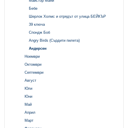
Майстор Мани
Бебе
Шерлок Холмс и отрядът от улица БЕЙКЪР
39 ключа
Спондж Боб
Angry Birds (Сърдити пилета)
Андерсен
Ноември
Октомври
Септември
Август
Юли
Юни
Май
Април
Март