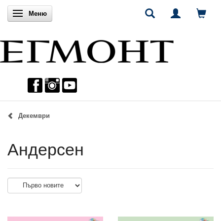
Включи навигацията
Меню
Декември
Андерсен