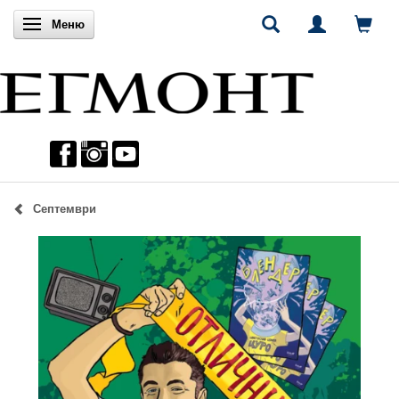
Включи навигацията
Меню
Септември