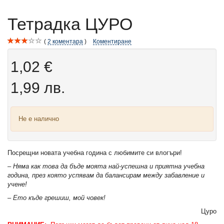
Тетрадка ЦУРО
2
коментара
Коментиране
1,02 €
1,99 лв.
Не е налично
Посрещни новата учебна година с любимите си влогъри!
– Няма как това да бъде моята най-успешна и приятна учебна
година, през която успявам да балансирам между забавление и
учене!
– Ето къде грешиш, мой човек!
Цуро