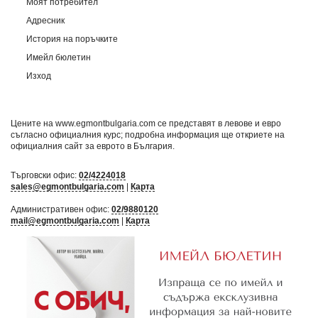
Моят потребител
Адресник
История на поръчките
Имейл бюлетин
Изход
Цените на www.egmontbulgaria.com се представят в левове и евро
съгласно официалния курс; подробна информация ще откриете на
официалния сайт за еврото в България
.
Търговски офис:
02/4224018
sales@egmontbulgaria.com
|
Карта
Административен офис:
02/9880120
mail@egmontbulgaria.com
|
Карта