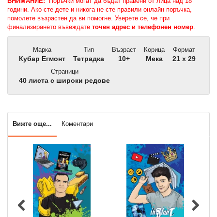
ВНИМАНИЕ:
Поръчки могат да бъдат правени от лица над 18
години. Ако сте дете и никога не сте правили онлайн поръчка,
помолете възрастен да ви помогне. Уверете се, че при
финализирането въвеждате
точен адрес и телефонен номер
.
Марка
Тип
Възраст
Корица
Формат
Кубар Егмонт
Тетрадка
10+
Мека
21 x 29
Страници
40 листа с широки редове
Вижте още...
Коментари