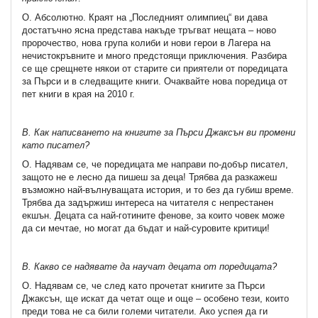
О. Абсолютно. Краят на „Последният олимпиец“ ви дава
достатъчно ясна представа накъде тръгват нещата – ново
пророчество, нова група колиби и нови герои в Лагера на
нечистокръвните и много предстоящи приключения. Разбира
се ще срещнете някои от старите си приятели от поредицата
за Пърси и в следващите книги. Очаквайте нова поредица от
пет книги в края на 2010 г.
В. Как написването на книгите за Пърси Джаксън ви промени
като писател?
О. Надявам се, че поредицата ме направи по-добър писател,
защото не е лесно да пишеш за деца! Трябва да разкажеш
възможно най-вълнуващата история, и то без да губиш време.
Трябва да задържиш интереса на читателя с непрестанен
екшън. Децата са най-готините фенове, за които човек може
да си мечтае, но могат да бъдат и най-суровите критици!
В. Какво се надявате да научат децата от поредицата?
О. Надявам се, че след като прочетат книгите за Пърси
Джаксън, ще искат да четат още и още – особено тези, които
преди това не са били големи читатели. Ако успея да ги