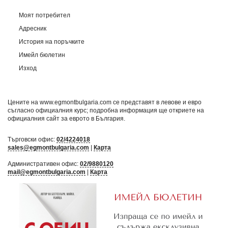
Моят потребител
Адресник
История на поръчките
Имейл бюлетин
Изход
Цените на www.egmontbulgaria.com се представят в левове и евро
съгласно официалния курс; подробна информация ще откриете на
официалния сайт за еврото в България
.
Търговски офис:
02/4224018
sales@egmontbulgaria.com
|
Карта
Административен офис:
02/9880120
mail@egmontbulgaria.com
|
Карта