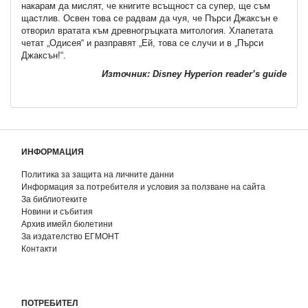
накарам да мислят, че книгите всъщност са супер, ще съм
щастлив. Освен това се радвам да чуя, че Пърси Джаксън е
отворил вратата към древногръцката митология. Хлапетата
четат „Одисея“ и разправят „Ей, това се случи и в „Пърси
Джаксън!“.
Източник: Disney Hyperion reader’s guide
ИНФОРМАЦИЯ
Политика за защита на личните данни
Информация за потребителя и условия за ползване на сайта
За библиотеките
Новини и събития
Архив имейл бюлетини
За издателство ЕГМОНТ
Контакти
ПОТРЕБИТЕЛ