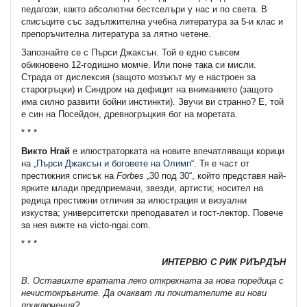
педагози, както абсолютни бестселъри у нас и по света. В
списъците със задължителна учебна литература за 5-и клас и
препоръчителна литература за лятно четене.
Запознайте се с Пърси Джаксън. Той е едно съвсем
обикновено 12-годишно момче. Или поне така си мисли.
Страда от дислексия (защото мозъкът му е настроен за
старогръцки) и Синдром на дефицит на вниманието (защото
има силно развити бойни инстинкти). Звучи ви странно? Е, той
е син на Посейдон, древногръцкия бог на моретата.
* * *
Викто Нгай
е илюстраторката на новите впечатляващи корици
на
„Пърси Джаксън и боговете на Олимп“
. Тя е част от
престижния списък на
Forbes
„30 под 30“, който представя най-
ярките млади предприемачи, звезди, артисти; носител на
редица престижни отличия за илюстрация и визуални
изкуства; университетски преподавател и гост-лектор. Повече
за нея вижте на victo-ngai.com.
* * *
ИНТЕРВЮ С РИК РИЪРДЪН
В. Оставихте вратата леко открехната за нова поредица с
нечистокръвните. Да очакват ли почитателите ви нови
приключения?