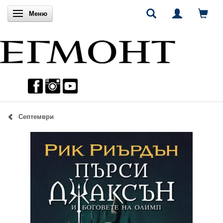
Включи навигацията
Меню
Септември