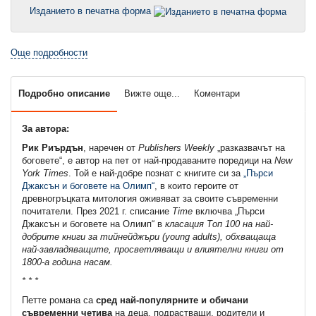
Изданието в печатна форма
Още подробности
Подробно описание
Вижте още...
Коментари
За автора:
Рик Риърдън
, наречен от
Publishers Weekly
„разказвачът на
боговете“, е автор на пет от най-продаваните поредици на
New
York
Times
. Той е най-добре познат с книгите си за
„Пърси
Джаксън и боговете на Олимп“
, в които героите от
древногръцката митология оживяват за своите съвременни
почитатели. През 2021 г. списание
Time
включва „Пърси
Джаксън и боговете на Олимп“ в
класация Топ 100 на най-
добрите книги за тийнейджъри (young adults), обхващаща
най-завладяващите, просветляващи и влиятелни книги от
1800-а година насам.
* * *
Петте романа са
сред най-популярните и обичани
съвременни четива
на деца, подрастващи, родители и