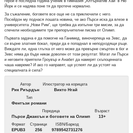
герой е последна година ученик в гимназия „Алтърнатив Хай“ в Ню
Йорк и се надява поне тя да протече нормално.
За съжаление, боговете все още не са приключили с него.
Посейдон му поднася лошата новина, че ако Пърси иска да влезе в
университета „Нови Рим“, ще трябва да изпълни три мисии, за да
спечели необходимите три препоръчителни писма от Олимп.
Първата задача е да помогне на Ганимед, виночерпеца на Зевс, да
си върне златния бокал, преди да е попаднал в неподходящи ръце.
Виждате ли, една глътка от него може да превърне смъртен в бог и
Зевс няма да бъде никак доволен от този резултат. Могат ли Пърси
и неговите приятели Гроувър и Анабет да намерят скъпоценната
чаша навреме? И ако го направят, ще успеят ли да устоят на
специалната ѝ сила?
Автор
Илюстратор на корицата
Рик Риърдън
Викто Нгай
Тип
Фентъзи романи
Поредица
Възраст
Пърси Джаксън и боговете на Олимп
13+
Формат
Страници
ISBN/Баркод
EPUB3
256
9789542731276