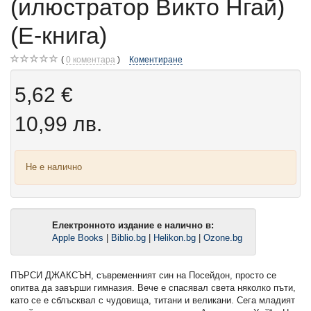
(илюстратор Викто Нгай)
(Е-книга)
0
коментара
Коментиране
5,62 €
10,99 лв.
Не е налично
Електронното издание е налично в:
Apple Books
|
Biblio.bg
|
Helikon.bg
|
Ozone.bg
ПЪРСИ ДЖАКСЪН, съвременният син на Посейдон, просто се
опитва да завърши гимназия. Вече е спасявал света няколко пъти,
като се е сблъсквал с чудовища, титани и великани. Сега младият