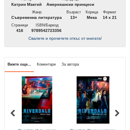
Катрин Макгий
Американски принцеси
Жанр
Възраст
Корица
Формат
Съвременна литература
13+
Мека
14 x 21
Страници
ISBN/Баркод
416
9789542723356
Свалете и прочетете откъс от книгата!
Вижте още...
Коментари
За автора