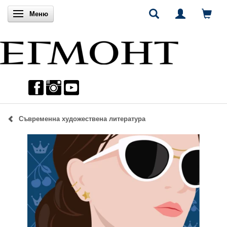
Включи навигацията
Меню
Съвременна художествена литература