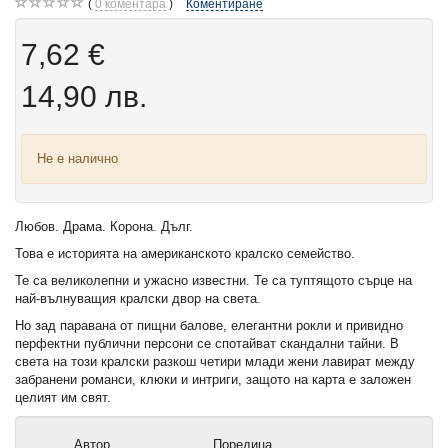
0
коментара
Коментиране
7,62 €
14,90 лв.
Не е налично
Любов. Драма. Корона. Дълг.
Това е историята на американското кралско семейство.
Те са великолепни и ужасно известни. Те са туптящото сърце на
най-вълнуващия кралски двор на света.
Но зад паравана от пищни балове, елегантни рокли и привидно
перфектни публични персони се спотайват скандални тайни. В
света на този кралски разкош четири млади жени лавират между
забранени романси, клюки и интриги, защото на карта е заложен
целият им свят.
Автор
Поредица