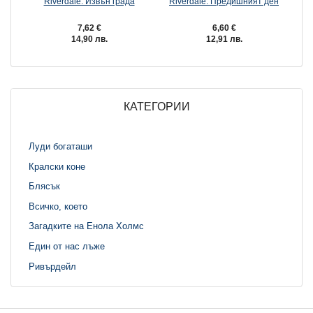
Riverdale: Извън града
Riverdale: Предишният ден
Дв
7,62 €
6,60 €
14,90 лв.
12,91 лв.
КАТЕГОРИИ
Луди богаташи
Кралски коне
Блясък
Всичко, което
Загадките на Енола Холмс
Един от нас лъже
Ривърдейл