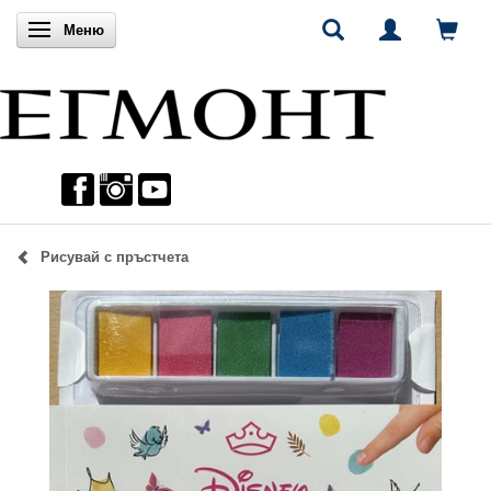
Включи навигацията
Меню
Рисувай с пръстчета