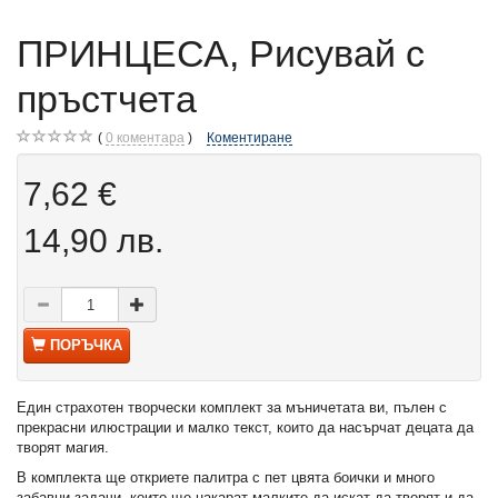
ПРИНЦЕСА, Рисувай с
пръстчета
0
коментара
Коментиране
7,62 €
14,90 лв.
ПОРЪЧКА
Един страхотен творчески комплект за мъничетата ви, пълен с
прекрасни илюстрации и малко текст, които да насърчат децата да
творят магия.
В комплекта ще откриете палитра с пет цвята боички и много
забавни задачи, които ще накарат малките да искат да творят и да