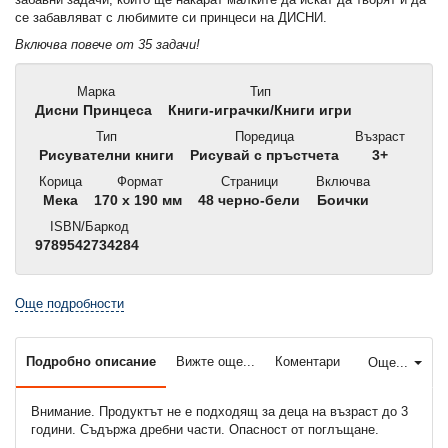
се забавляват с любимите си принцеси на ДИСНИ.
Включва повече от 35 задачи!
Марка
Тип
Дисни Принцеса
Книги-играчки/Книги игри
Тип
Поредица
Възраст
Рисувателни книги
Рисувай с пръстчета
3+
Корица
Формат
Страници
Включва
Мека
170 x 190 мм
48 черно-бели
Боички
ISBN/Баркод
9789542734284
Още подробности
Подробно описание
Вижте още...
Коментари
Още...
Внимание. Продуктът не е подходящ за деца на възраст до 3
години. Съдържа дребни части. Опасност от поглъщане.