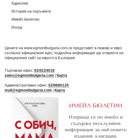
Адресник
История на поръчките
Имейл бюлетин
Изход
Цените на www.egmontbulgaria.com се представят в левове и евро
съгласно официалния курс; подробна информация ще откриете на
официалния сайт за еврото в България
.
Търговски офис:
02/4224018
sales@egmontbulgaria.com
|
Карта
Административен офис:
02/9880120
mail@egmontbulgaria.com
|
Карта