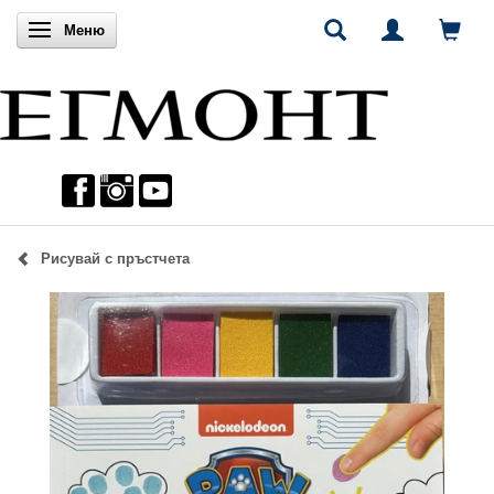
Включи навигацията
Меню
Рисувай с пръстчета