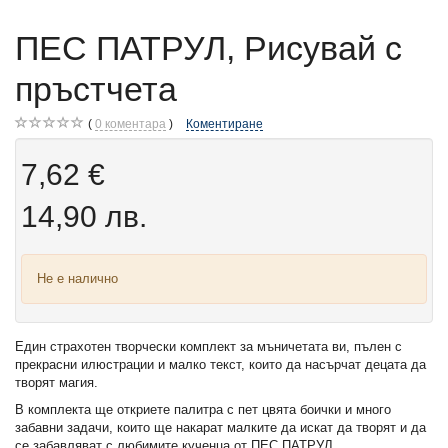
ПЕС ПАТРУЛ, Рисувай с
пръстчета
0
коментара
Коментиране
7,62 €
14,90 лв.
Не е налично
Един страхотен творчески комплект за мъничетата ви, пълен с
прекрасни илюстрации и малко текст, които да насърчат децата да
творят магия.
В комплекта ще откриете палитра с пет цвята боички и много
забавни задачи, които ще накарат малките да искат да творят и да
се забавляват с любимите кученца от ПЕС ПАТРУЛ.