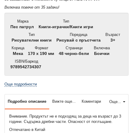
Включва повече от 35 задачи!
Марка
Тип
Пес патрул
Книги-играчки/Книги игри
Тип
Поредица
Възраст
Рисувателни книги
Рисувай с пръстчета
3+
Корица
Формат
Страници
Включва
Мека
170 x 190 мм
48 черно-бели
Боички
ISBN/Баркод
9789542734307
Още подробности
Подробно описание
Вижте още...
Коментари
Още...
Внимание. Продуктът не е подходящ за деца на възраст до 3
години. Съдържа дребни части. Опасност от поглъщане.
Отпечатано в Китай