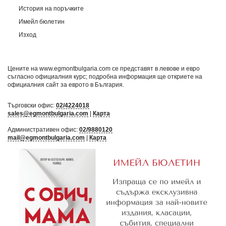
История на поръчките
Имейл бюлетин
Изход
Цените на www.egmontbulgaria.com се представят в левове и евро
съгласно официалния курс; подробна информация ще откриете на
официалния сайт за еврото в България
.
Търговски офис:
02/4224018
sales@egmontbulgaria.com
|
Карта
Административен офис:
02/9880120
mail@egmontbulgaria.com
|
Карта