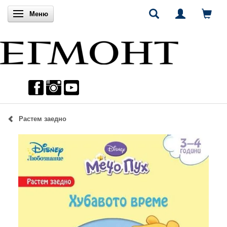
Включи навигацията
Меню
Растем заедно