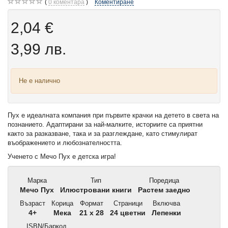
0
коментара
Коментиране
2,04 €
3,99 лв.
Не е налично
Пух е идеалната компания при първите крачки на детето в света на
познанието. Адаптирани за най-малките, историите са приятни
както за разказване, така и за разглеждане, като стимулират
въображението и любознателността.
Ученето с Мечо Пух е детска игра!
Марка
Тип
Поредица
Мечо Пух
Илюстровани книги
Растем заедно
Възраст
Корица
Формат
Страници
Включва
4+
Мека
21 x 28
24 цветни
Лепенки
ISBN/Баркод