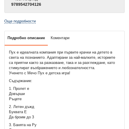
9789542704126
Още подробности
Подробно описание
Коментари
Пух е идеалната компания при първите крачки на детето в
света на познанието. Адаптирани за най-малките, историите
са приятни както за разказване, така и за разглеждане, като
стимулират въображението и любознателността.
Ученето с Мечо Пух е детска игра!
Съдържание:
1. Пролет е
Довърши
Ръцете
2. Летен дъжд
Буквата Е
Да броим до 3
3. Банята на Ру