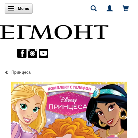
Включи навигацията
Меню
Принцеса