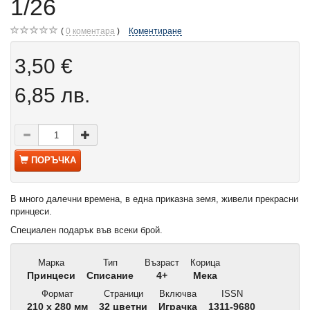
1/26
0
коментара
Коментиране
3,50 €
6,85 лв.
ПОРЪЧКА
В много далечни времена, в една приказна земя, живели прекрасни
принцеси.
Специален подарък във всеки брой.
Марка
Тип
Възраст
Корица
Принцеси
Списание
4+
Мека
Формат
Страници
Включва
ISSN
210 x 280 мм
32 цветни
Играчка
1311-9680