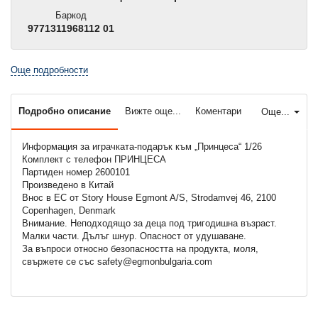
Баркод
9771311968112 01
Още подробности
Подробно описание
Вижте още...
Коментари
Още...
Информация за играчката-подарък към „Принцеса“ 1/26
Комплект с телефон ПРИНЦЕСА
Партиден номер 2600101
Произведено в Китай
Внос в ЕС от Story House Egmont A/S, Strodamvej 46, 2100
Copenhagen, Denmark
Внимание. Неподходящo за деца под тригодишна възраст.
Малки части. Дълъг шнур. Опасност от удушаване.
За въпроси относно безопасността на продукта, моля,
свържете се със safety@egmonbulgaria.com