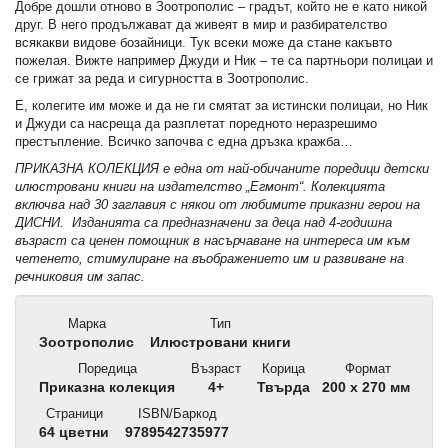
Добре дошли отново в Зоотрополис – градът, който не е като никой
друг. В него продължават да живеят в мир и разбирателство
всякакви видове бозайници. Тук всеки може да стане какъвто
пожелая. Вижте например Джуди и Ник – те са партньори полицаи и
се грижат за реда и сигурността в Зоотрополис.
Е, колегите им може и да не ги смятат за истински полицаи, но Ник
и Джуди са насреща да разплетат поредното неразрешимо
престъпление. Всичко започва с една дръзка кражба…
ПРИКАЗНА КОЛЕКЦИЯ е една от най-обичаните поредици детски
илюстровани книги на издателство „Егмонт“. Колекцията
включва над 30 заглавия с някои от любимите приказни герои на
ДИСНИ. Изданията са предназначени за деца над 4-годишна
възраст са ценен помощник в насърчаване на интереса им към
четенето, стимулиране на въображението им и развиване на
речниковия им запас.
Марка
Тип
Зоотрополис
Илюстровани книги
Поредица
Възраст
Корица
Формат
Приказна колекция
4+
Твърда
200 x 270 мм
Страници
ISBN/Баркод
64 цветни
9789542735977