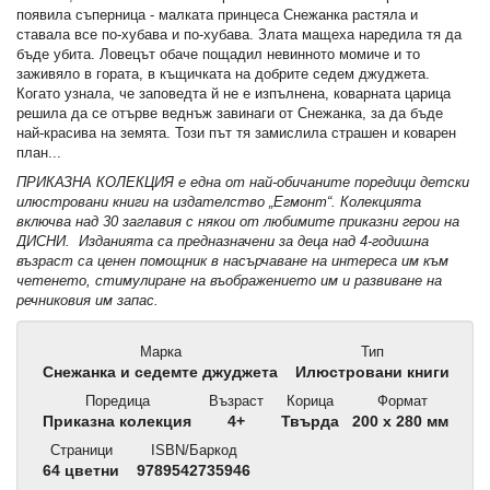
появила съперница - малката принцеса Снежанка растяла и
ставала все по-хубава и по-хубава. Злата мащеха наредила тя да
бъде убита. Ловецът обаче пощадил невинното момиче и то
заживяло в гората, в къщичката на добрите седем джуджета.
Когато узнала, че заповедта й не е изпълнена, коварната царица
решила да се отърве веднъж завинаги от Снежанка, за да бъде
най-красива на земята. Този път тя замислила страшен и коварен
план...
ПРИКАЗНА КОЛЕКЦИЯ е една от най-обичаните поредици детски
илюстровани книги на издателство „Егмонт“. Колекцията
включва над 30 заглавия с някои от любимите приказни герои на
ДИСНИ. Изданията са предназначени за деца над 4-годишна
възраст са ценен помощник в насърчаване на интереса им към
четенето, стимулиране на въображението им и развиване на
речниковия им запас.
Марка
Тип
Снежанка и седемте джуджета
Илюстровани книги
Поредица
Възраст
Корица
Формат
Приказна колекция
4+
Твърда
200 x 280 мм
Страници
ISBN/Баркод
64 цветни
9789542735946