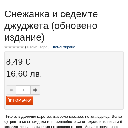
Снежанка и седемте
джуджета (обновено
издание)
0
коментара
Коментиране
8,49 €
16,60 лв.
ПОРЪЧКА
Някога, в далечно царство, живеела красива, но зла царица. Всяка
сутрин тя се оглеждала във вълшебното си огледало и то винаги й
казвало, че на света няма по-красива от нея. Минало време и се