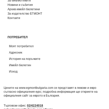
За библиотеките
Новини и събития
Архив имейл бюлетини
За издателство ЕГМОНТ
Контакти
ПОТРЕБИТЕЛ
Моят потребител
Адресник
История на поръчките
Имейл бюлетин
Изход
Цените на www.egmontbulgaria.com се представят в левове и евро
съгласно официалния курс; подробна информация ще откриете на
официалния сайт за еврото в България
.
Търговски офис:
02/4224018