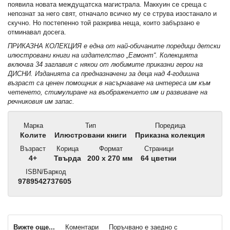
появила новата междущатска магистрала. Маккуин се среща с
непознат за него свят, отначало всичко му се струва изостанало и
скучно. Но постепенно той разкрива неща, които забързано е
отминавал досега.
ПРИКАЗНА КОЛЕКЦИЯ е една от най-обичаните поредици детски
илюстровани книги на издателство „Егмонт“. Колекцията
включва 34 заглавия с някои от любимите приказни герои на
ДИСНИ. Изданията са предназначени за деца над 4-годишна
възраст са ценен помощник в насърчаване на интереса им към
четенето, стимулиране на въображението им и развиване на
речниковия им запас.
Марка
Тип
Поредица
Колите
Илюстровани книги
Приказна колекция
Възраст
Корица
Формат
Страници
4+
Твърда
200 x 270 мм
64 цветни
ISBN/Баркод
9789542737605
Вижте още...
Коментари
Поръчвано е заедно с