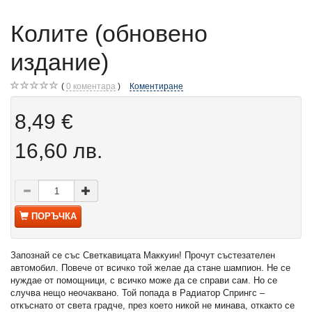
Колите (обновено
издание)
0
коментара
Коментиране
8,49 €
16,60 лв.
ПОРЪЧКА
Запознай се със Светкавицата Маккуин! Прочут състезателен
автомобил. Повече от всичко той желае да стане шампион. Не се
нуждае от помощници, с всичко може да се справи сам. Но се
случва нещо неочаквано. Той попада в Радиатор Спрингс –
откъснато от света градче, през което никой не минава, откакто се