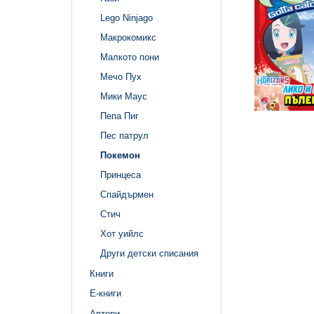
Lego Ninjago
Макрокомикс
Малкото пони
Мечо Пух
Мики Маус
Пепа Пиг
Пес патрул
Покемон
Принцеса
Спайдърмен
Стич
Хот уийлс
Други детски списания
Книги
Е-книги
Автори