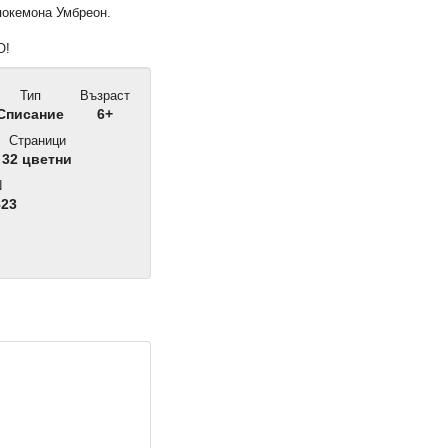
покемона Умбреон.
О!
Тип
Възраст
Списание
6+
Страници
32 цветни
N
823
 6/25
Списание ПОКЕМОН, 5/25
3,32 €
6,49 лв.