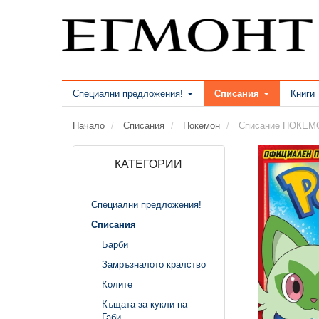
Специални предложения!
Списания
Книги
Начало
Списания
Покемон
Списание ПОКЕМО
КАТЕГОРИИ
Специални предложения!
Списания
Барби
Замръзналото кралство
Колите
Къщата за кукли на
Габи