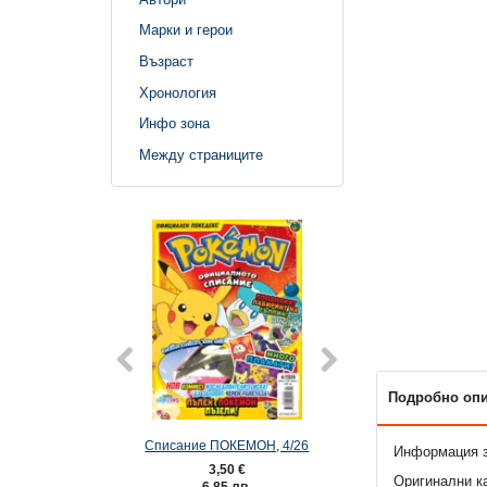
Марки и герои
Възраст
Хронология
Инфо зона
Между страниците
Подробно оп
Списание ПОКЕМОН, 4/26
Списание ПОКЕМ
Информация з
3,50 €
3,50 €
Оригинални к
6,85 лв.
6,85 лв.