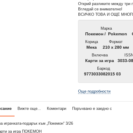
Открий разликите между три 
Вгледай се внимателно!
ВСИЧКО ТОВА И ОЩЕ МНОГ
Марка
Покемон / Pokemon
Корица
Формат
Мека
210 x 280 мм
Включва
ISS
Карти за игра
3033-0
Баркод
9773033082015 03
Още подробности
исание
Вижте още...
Коментари
Поръчвано е заедно с
ОН, 2/26
Списание ПОКЕМОН, 1/26
Списание ПОКЕМОН,
а играчката-подарък към „Покемон“ 3/26
3,50 €
3,32 €
арти за игра ПОКЕМОН
6,85 лв.
6,49 лв.