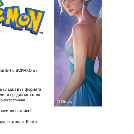
ПЪЛЕН с ВСИЧКО от
за сладки във формата
ли ги предизвикват на
по-ожесточена.
пчестия покемон!
рудни пъзели. Колко