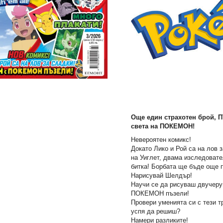
Още един страхотен брой, 
света на ПОКЕМОН!
Невероятен комикс!
Докато Лико и Рой са на лов 
на Уиглет, двама изследовате
битка! Борбата ще бъде още 
Нарисувай Шелдър!
Научи се да рисуваш двучеру
ПОКЕМОН пъзели!
Провери уменията си с тези т
успя да решиш?
Намери разликите!