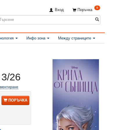
0
Вход
Поръчка
нология
Инфо зона
Между страниците
3/26
оментиране
ПОРЪЧКА