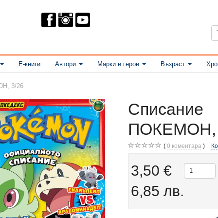
Е-книги
Автори
Марки и герои
Възраст
Хро
Н, 3/26
Списание
ПОКЕМОН, 
0
коментара
К
3,50 €
6,85 лв.