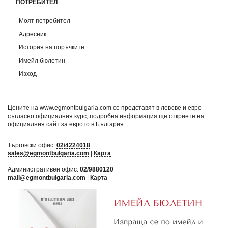
ПОТРЕБИТЕЛ
Моят потребител
Адресник
История на поръчките
Имейл бюлетин
Изход
Цените на www.egmontbulgaria.com се представят в левове и евро
съгласно официалния курс; подробна информация ще откриете на
официалния сайт за еврото в България
.
Търговски офис:
02/4224018
sales@egmontbulgaria.com
|
Карта
Административен офис:
02/9880120
mail@egmontbulgaria.com
|
Карта