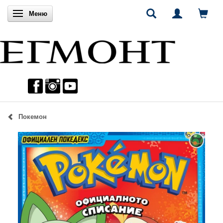
Включи навигацията
Меню
Покемон