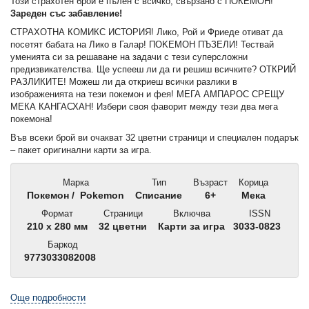
Този страхотен брой е пълен с всичко, свързано с ПОКЕМОН!
Зареден със забавление!
СТРАХОТНА КОМИКС ИСТОРИЯ! Лико, Рой и Фриеде отиват да
посетят бабата на Лико в Галар! ΠΟΚΕΜОΗ ПЪЗЕЛИ! Тествай
уменията си за решаване на задачи с тези суперсложни
предизвикателства. Ще успееш ли да ги решиш всичките? ОТКРИЙ
РАЗЛИКИТЕ! Можеш ли да откриеш всички разлики в
изображенията на тези покемон и фея! МЕГА АМПАРОС СРЕЩУ
МЕКА КАНГАСХАН! Избери своя фаворит между тези два мега
покемона!
Във всеки брой ви очакват 32 цветни страници и специален подарък
– пакет оригинални карти за игра.
Марка
Тип
Възраст
Корица
Покемон / Pokemon
Списание
6+
Мека
Формат
Страници
Включва
ISSN
210 x 280 мм
32 цветни
Карти за игра
3033-0823
Баркод
9773033082008
Още подробности