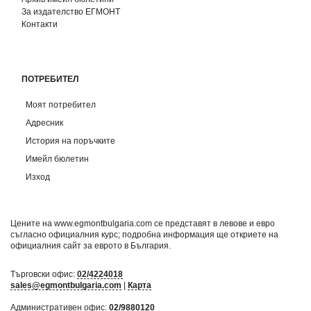
За издателство ЕГМОНТ
Контакти
ПОТРЕБИТЕЛ
Моят потребител
Адресник
История на поръчките
Имейл бюлетин
Изход
Цените на www.egmontbulgaria.com се представят в левове и евро
съгласно официалния курс; подробна информация ще откриете на
официалния сайт за еврото в България
.
Търговски офис:
02/4224018
sales@egmontbulgaria.com
|
Карта
Административен офис:
02/9880120