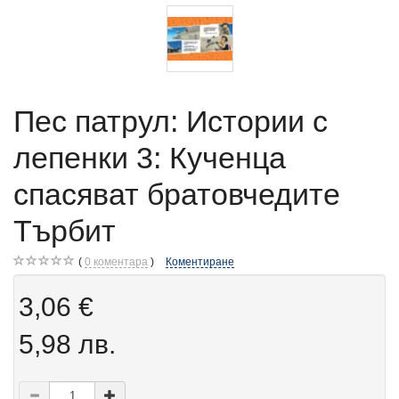
Пес патрул: Истории с
лепенки 3: Кученца
спасяват братовчедите
Търбит
0
коментара
Коментиране
3,06 €
5,98 лв.