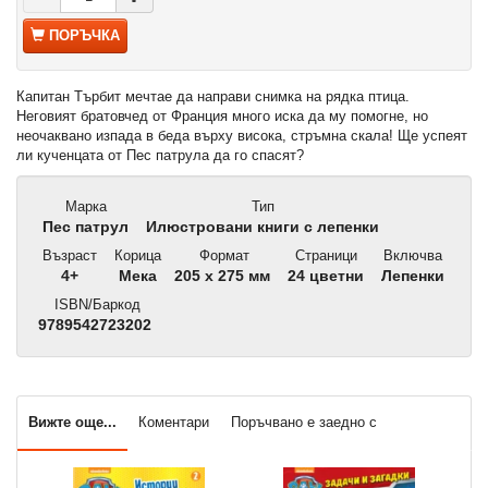
ПОРЪЧКА
Капитан Търбит мечтае да направи снимка на рядка птица.
Неговият братовчед от Франция много иска да му помогне, но
неочаквано изпада в беда върху висока, стръмна скала! Ще успеят
ли кученцата от Пес патрула да го спасят?
Марка
Тип
Пес патрул
Илюстровани книги с лепенки
Възраст
Корица
Формат
Страници
Включва
4+
Мека
205 x 275 мм
24 цветни
Лепенки
ISBN/Баркод
9789542723202
Вижте още...
Коментари
Поръчвано е заедно с