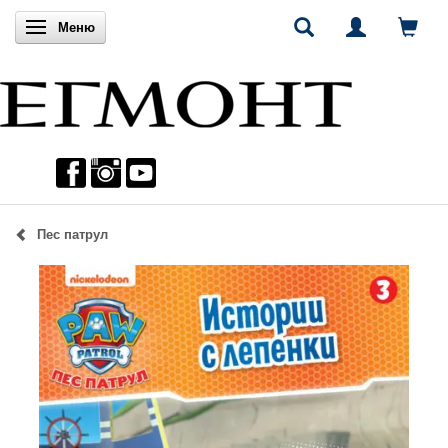
Включи навигацията
Меню
Пес патрул