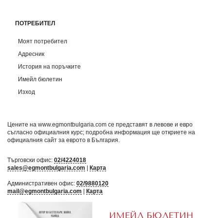
ПОТРЕБИТЕЛ
Моят потребител
Адресник
История на поръчките
Имейл бюлетин
Изход
Цените на www.egmontbulgaria.com се представят в левове и евро
съгласно официалния курс; подробна информация ще откриете на
официалния сайт за еврото в България
.
Търговски офис:
02/4224018
sales@egmontbulgaria.com
|
Карта
Административен офис:
02/9880120
mail@egmontbulgaria.com
|
Карта