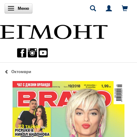
Включи навигацията
Меню
Октомври