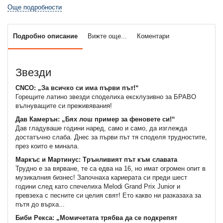
Още подробности
Подробно описание
Вижте още...
Коментари
Звезди
CNCO: „За всичко си има първи път!“
Горещите латино звезди споделиха ексклузивно за БРАВО
вълнуващите си преживявания!
Дав Камерън: „Бях лош пример за феновете си!“
Дав гладуваше години наред, само и само, да изглежда
достатъчно слаба. Днес за първи път тя споделя трудностите,
през които е минала.
Маркъс и Мартинус: Трънливият път към славата
Трудно е за вярване, те са едва на 16, но имат огромен опит в
музикалния бизнес! Започнаха кариерата си преди шест
години след като спечелиха Melodi Grand Prix Junior и
превзеха с песните си целия свят! Ето какво ни разказаха за
пътя до върха...
Биби Рекса: „Момичетата трябва да се подкрепят