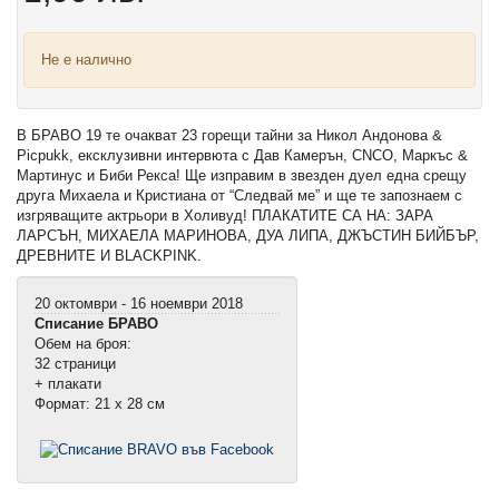
Не е налично
В БРАВО 19 те очакват 23 горещи тайни за Никол Андонова &
Picpukk, ексклузивни интервюта с Дав Камерън, CNCO, Маркъс &
Мартинус и Биби Рекса! Ще изправим в звезден дуел една срещу
друга Михаела и Кристиана от “Следвай ме” и ще те запознаем с
изгряващите актрьори в Холивуд! ПЛАКАТИТЕ СА НА: ЗАРА
ЛАРСЪН, МИХАЕЛА МАРИНОВА, ДУА ЛИПА, ДЖЪСТИН БИЙБЪР,
ДРЕВНИТЕ И BLACKPINK.
20 октомври - 16 ноември 2018
Списание БРАВО
Обем на броя:
32 страници
+ плакати
Формат: 21 х 28 см