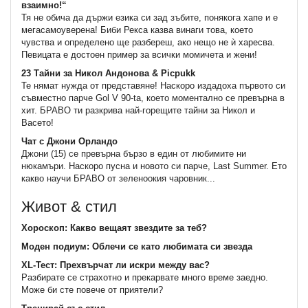
взаимно!“
Тя не обича да държи езика си зад зъбите, понякога хапе и е
мегасамоуверена! Биби Рекса казва винаги това, което
чувства и определено ще разбереш, ако нещо не ѝ харесва.
Певицата е достоен пример за всички момичета и жени!
23 Тайни за Никол Андонова & Picpukk
Те нямат нужда от представяне! Наскоро издадоха първото си
съвместно парче Gol V 90-ta, което моментално се превърна в
хит. БРАВО ти разкрива най-горещите тайни за Никол и
Васето!
Чат с Джони Орландо
Джони (15) се превърна бързо в един от любимите ни
нюкамъри. Наскоро пусна и новото си парче, Last Summer. Ето
какво научи БРАВО от зеленоокия чаровник...
Живот & стил
Хороскоп: Какво вещаят звездите за теб?
Моден подиум: Облечи се като любимата си звезда
XL-Тест: Прехвърчат ли искри между вас?
Разбирате се страхотно и прекарвате много време заедно.
Може би сте повече от приятели?