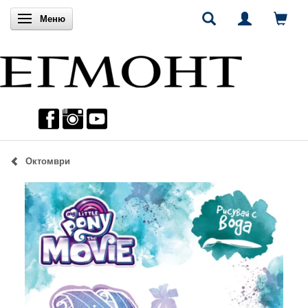
Включи навигацията
Меню
Октомври