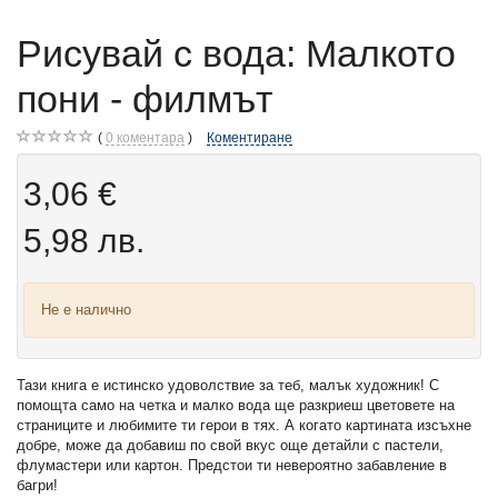
Рисувай с вода: Малкото
пони - филмът
0
коментара
Коментиране
3,06 €
5,98 лв.
Не е налично
Тази книга е истинско удоволствие за теб, малък художник! С
помощта само на четка и малко вода ще разкриеш цветовете на
страниците и любимите ти герои в тях. А когато картината изсъхне
добре, може да добавиш по свой вкус още детайли с пастели,
флумастери или картон. Предстои ти невероятно забавление в
багри!