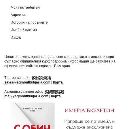
Моят потребител
Адресник
История на поръчките
Имейл бюлетин
Изход
Цените на www.egmontbulgaria.com се представят в левове и евро
съгласно официалния курс; подробна информация ще откриете на
официалния сайт за еврото в България
.
Търговски офис:
02/4224018
sales@egmontbulgaria.com
|
Карта
Административен офис:
02/9880120
mail@egmontbulgaria.com
|
Карта