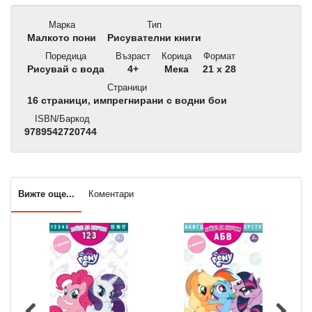
Марка
Тип
Малкото пони
Рисувателни книги
Поредица
Възраст
Корица
Формат
Рисувай с вода
4+
Мека
21 x 28
Страници
16 страници, импрегнирани с водни бои
ISBN/Баркод
9789542720744
Вижте още...
Коментари