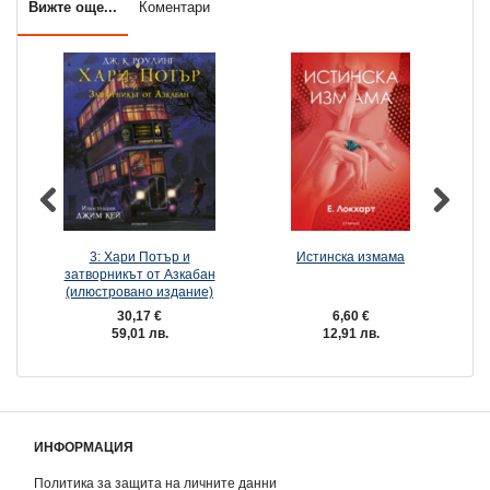
Вижте още...
Коментари
3: Хари Потър и
Истинска измама
П
затворникът от Азкабан
(илюстровано издание)
30,17 €
6,60 €
59,01 лв.
12,91 лв.
ИНФОРМАЦИЯ
Политика за защита на личните данни