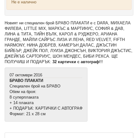
Не е налично
Новият ни специален брой БРАВО ПЛАКАТИ е с DARA, МИХАЕЛА
ФИЛЕВА, LITTLE MIX, МАРКЪС & МАРТИНУС, СОФИЯ & ДАВ,
ЛИНА & ТИТА, ТИЙН ВЪЛК, КАРОЛ & РУДЖЕРО, АРИАНА
ГРАНДЕ, МАЙЛИ САЙРЪС ЛИЗА И ЛЕНА, RED VELVET, FIFTH
HARMONY, НИНА ДОБРЕВ, КАМЕРЪН ДАЛАС, ДЖЪСТИН
БИЙБЪР, ДЖЕЙК ПОЛ, ЛУИЗА ДЖОНСЪН, ВИКТОРИЯ ДЖЪСТИС,
ДЖЕЙКЪБ САРТОРИУС, ШОН МЕНДЕС, БИБИ РЕКСА. ЩЕ
ПОЛУЧИШ И ПОДАРЪК:
32 картички с автограф
!!!
07 октомври 2016
БРАВО ПЛАКАТИ
Специален брой на БРАВО
Обем на броя:
8 суперплаката
+ 14 плаката
+ ПОДАРЪК: КАРТИЧКИ С АВТОГРАФ
Формат: 21 х 28 см