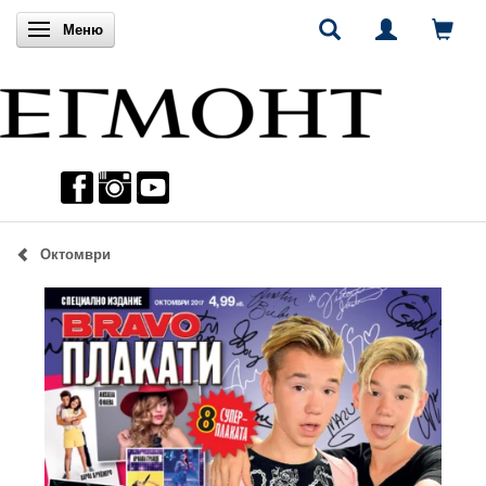
Включи навигацията
Меню
Октомври