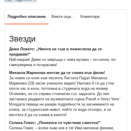
Подробно описание
Вижте още...
Коментари
Звезди
Деми Ловато: „Никога не съм и помислила да се
предавам!“
Най-накрая! Деми се завръща с нова музика – по-силна, по-
самоуверена и по-красива!
Михаела Маринова мечтае да се снима във филм!
За новия си клип към песента Листата Падат Михаела
Маринова (19) засне уникално видео! Наложи й се да стои
почти час в кола, потопена в студената вода на язовир
Огняново, но се справи стоически със задачата. До нея
застанаха рицарите на музикалната сцена Pavell и Venci Venc`.
Младата певица ни разкри подробности за заснемането на
клипа, за студентския живот, който тя води отскоро, и за
мечтата й да се снима в киното!
Селена Гомес: „Понякога се чувствам самотна!“
Селена Гомес – всеки знае коя е тя! Има милиони фенове,