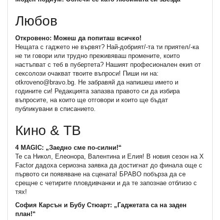
Любов
Откровено: Можеш да попиташ всичко!
Нещата с гаджето не вървят? Най-добрият/-та ти приятел/-ка
не ти говори или трудно преживяваш промените, които
настъпват с теб в пубертета? Нашият професионален екип от
сексолози очакват твоите въпроси! Пиши ни на:
otkroveno@bravo.bg. Не забравяй да напишеш името и
годините си! Редакцията запазва правото си да избира
въпросите, на които ще отговори и които ще бъдат
публикувани в списанието.
Кино & ТВ
4 MAGIC: „Заедно сме по-силни!“
Те са Никол, Елеонора, Валентина и Елия! В новия сезон на X
Factor дадоха сериозна заявка да достигнат до финала още с
първото си появяване на сцената! БРАВО побърза да се
срещне с четирите пловдивчанки и да те запознае отблизо с
тях!
София Карсън и Бубу Стюарт: „Гаджетата са на заден
план!“