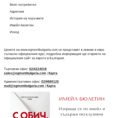
Моят потребител
Адресник
История на поръчките
Имейл бюлетин
Изход
Цените на www.egmontbulgaria.com се представят в левове и евро
съгласно официалния курс; подробна информация ще откриете на
официалния сайт за еврото в България
.
Търговски офис:
02/4224018
sales@egmontbulgaria.com
|
Карта
Административен офис:
02/9880120
mail@egmontbulgaria.com
|
Карта