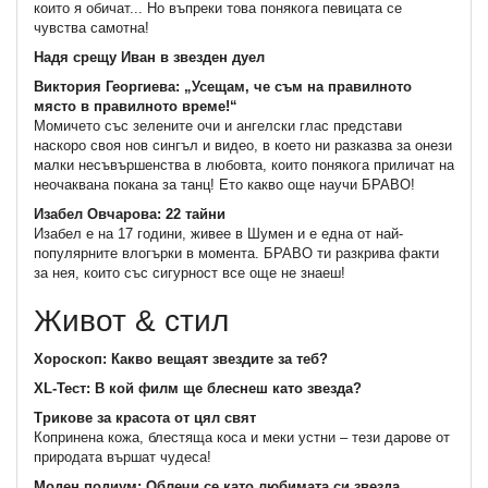
които я обичат... Но въпреки това понякога певицата се
чувства самотна!
Надя срещу Иван в звезден дуел
Виктория Георгиева: „Усещам, че съм на правилното
място в правилното време!“
Момичето със зелените очи и ангелски глас представи
наскоро своя нов сингъл и видео, в което ни разказва за онези
малки несъвършенства в любовта, които понякога приличат на
неочаквана покана за танц! Ето какво още научи БРАВО!
Изабел Овчарова: 22 тайни
Изабел е на 17 години, живее в Шумен и е една от най-
популярните влогърки в момента. БРАВО ти разкрива факти
за нея, които със сигурност все още не знаеш!
Живот & стил
Хороскоп: Какво вещаят звездите за теб?
XL-Тест: В кой филм ще блеснеш като звезда?
Трикове за красота от цял свят
Копринена кожа, блестяща коса и меки устни – тези дарове от
природата вършат чудеса!
Моден подиум: Облечи се като любимата си звезда