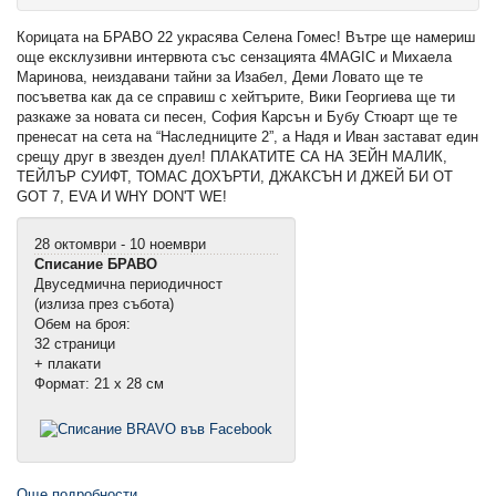
Корицата на БРАВО 22 украсява Селена Гомес! Вътре ще намериш
още ексклузивни интервюта със сензацията 4MAGIC и Михаела
Маринова, неиздавани тайни за Изабел, Деми Ловато ще те
посъветва как да се справиш с хейтърите, Вики Георгиева ще ти
разкаже за новата си песен, София Карсън и Бубу Стюарт ще те
пренесат на сета на “Наследниците 2”, а Надя и Иван застават един
срещу друг в звезден дуел! ПЛАКАТИТЕ СА НА ЗЕЙН МАЛИК,
ТЕЙЛЪР СУИФТ, ТОМАС ДОХЪРТИ, ДЖАКСЪН И ДЖЕЙ БИ ОТ
GOT 7, EVA И WHY DON'T WE!
28 октомври - 10 ноември
Списание БРАВО
Двуседмична периодичност
(излиза през събота)
Обем на броя:
32 страници
+ плакати
Формат: 21 х 28 см
Още подробности