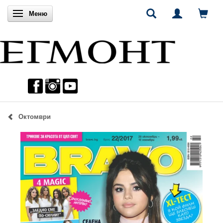
Включи навигацията
Меню
Октомври