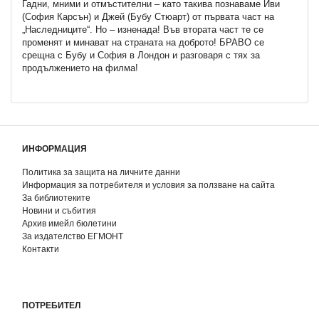
Гадни, мними и отмъстителни – като такива познаваме Иви
(София Карсън) и Джей (Бубу Стюарт) от първата част на
„Наследниците“. Но – изненада! Във втората част те се
променят и минават на страната на доброто! БРАВО се
срещна с Бубу и София в Лондон и разговаря с тях за
продължението на филма!
ИНФОРМАЦИЯ
Политика за защита на личните данни
Информация за потребителя и условия за ползване на сайта
За библиотеките
Новини и събития
Архив имейл бюлетини
За издателство ЕГМОНТ
Контакти
ПОТРЕБИТЕЛ