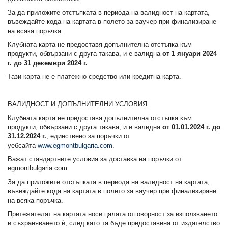
За да приложите отстъпката в периода на валидност на картата,
въвеждайте кода на картата в полето за ваучер при финализиране
на всяка поръчка.
Клубната карта не предоставя допълнителна отстъпка към
продукти, обвързани с другa такава, и е валидна
от 1 януари 2024
г. до 31 декември 2024 г.
Тази карта не е платежно средство или кредитна карта.
ВАЛИДНОСТ И ДОПЪЛНИТЕЛНИ УСЛОВИЯ
Клубната карта не предоставя допълнителна отстъпка към
продукти, обвързани с друга такава, и е валидна
от
01.01.2024 г. до
31.12.2024 г.
, единствено за поръчки от
уебсайта
www
.
egmontbulgaria
.
com
.
Важат стандартните условия за доставка на поръчки от
egmontbulgaria
.
com
.
За да приложите отстъпката в периода на валидност на картата,
въвеждайте кода на картата в полето за ваучер при финализиране
на всяка поръчка.
Притежателят на картата носи цялата отговорност за използването
и съхраняването ѝ, след като тя бъде предоставена от издателство