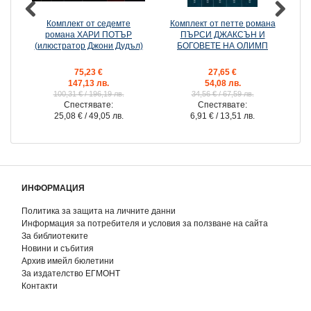
Комплект от седемте
Комплект от петте романа
К
романа ХАРИ ПОТЪР
ПЪРСИ ДЖАКСЪН И
(илюстратор Джони Дудъл)
БОГОВЕТЕ НА ОЛИМП
(
75,23 €
27,65 €
147,13 лв.
54,08 лв.
100,31 €
/ 196,19 лв.
34,56 €
/ 67,59 лв.
Спестявате:
Спестявате:
25,08 €
/ 49,05 лв.
6,91 €
/ 13,51 лв.
ИНФОРМАЦИЯ
Политика за защита на личните данни
Информация за потребителя и условия за ползване на сайта
За библиотеките
Новини и събития
Архив имейл бюлетини
За издателство ЕГМОНТ
Контакти