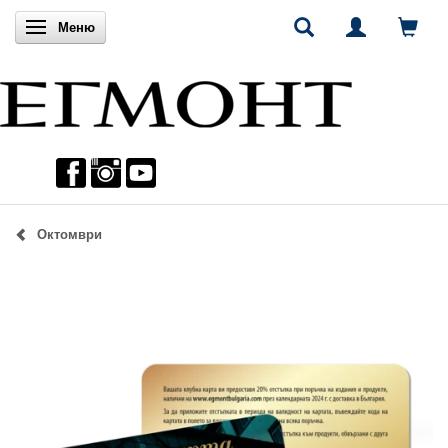
Включи навигацията
Меню
Октомври