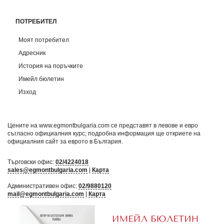
ПОТРЕБИТЕЛ
Моят потребител
Адресник
История на поръчките
Имейл бюлетин
Изход
Цените на www.egmontbulgaria.com се представят в левове и евро
съгласно официалния курс; подробна информация ще откриете на
официалния сайт за еврото в България
.
Търговски офис:
02/4224018
sales@egmontbulgaria.com
|
Карта
Административен офис:
02/9880120
mail@egmontbulgaria.com
|
Карта