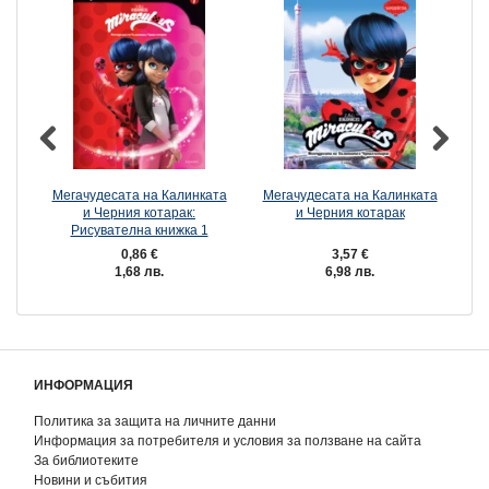
Мегачудесата на Калинката
Мегачудесата на Калинката
Ме
и Черния котарак:
и Черния котарак
и 
Рисувателна книжка 1
0,86 €
3,57 €
1,68 лв.
6,98 лв.
ИНФОРМАЦИЯ
Политика за защита на личните данни
Информация за потребителя и условия за ползване на сайта
За библиотеките
Новини и събития