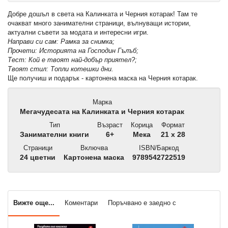
Добре дошъл в света на Калинката и Черния котарак! Там те
очакват много занимателни страници, вълнуващи истории,
актуални съвети за модата и интересни игри.
Направи си сам: Рамка за снимка;
Прочети: Историята на Господин Гълъб;
Тест: Кой е твоят най-добър приятел?;
Твоят стил: Топли котешки дни.
Ще получиш и подарък - картонена маска на Черния котарак.
Марка
Мегачудесата на Калинката и Черния котарак
Тип
Възраст
Корица
Формат
Занимателни книги
6+
Мека
21 x 28
Страници
Включва
ISBN/Баркод
24 цветни
Картонена маска
9789542722519
Вижте още...
Коментари
Поръчвано е заедно с