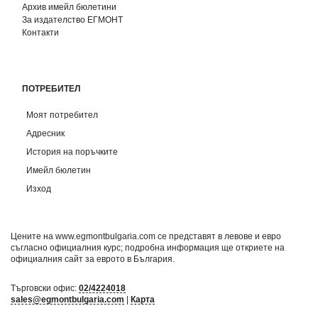
Архив имейл бюлетини
За издателство ЕГМОНТ
Контакти
ПОТРЕБИТЕЛ
Моят потребител
Адресник
История на поръчките
Имейл бюлетин
Изход
Цените на www.egmontbulgaria.com се представят в левове и евро
съгласно официалния курс; подробна информация ще откриете на
официалния сайт за еврото в България
.
Търговски офис:
02/4224018
sales@egmontbulgaria.com
|
Карта