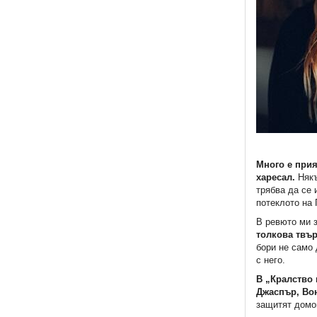
Много е прия
харесал.
Някъ
трябва да се 
потеклото на 
В ревюто ми 
толкова твър
бори не само 
с него.
В „Кралство 
Джаспър, Вон
защитят домо