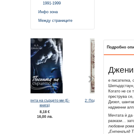
1991-1999
Инфо зона
Между страниците
Подробно оп
Джени
е писателка,
Шепърдстаун, 
Когато не се 
преструва се,
сърцето ми (Е-
2: Под знака на вълците (Е-
Затъмнение (Е-
Дизел, шанта
га)
книга)
надменни алпа
8 €
11,75 €
5,62 €
Мечтата ѝ да 
 лв.
22,98 лв.
10,99 лв
разкази… зат
любовни рома
„Ентенгълд Ти