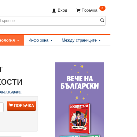
0
Вход
Поръчка
нология
Инфо зона
Между страниците
т
кости
Коментиране
ПОРЪЧКА