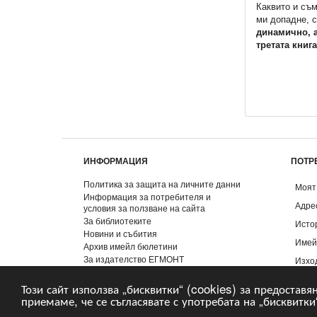
Каквито и съ
ми допадне, с
динамично, а
третата книга
ИНФОРМАЦИЯ
ПОТР
Политика за защита на личните данни
Моят
Информация за потребителя и
Адре
условия за ползване на сайта
За библиотеките
Исто
Новини и събития
Имей
Архив имейл бюлетини
За издателство ЕГМОНТ
Изхо
Контакти
Този сайт използва „бисквитки“ (cookies) за предоставя
приемаме, че се съгласявате с употребата на „бисквитки