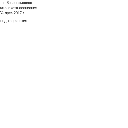
ѝ любовен съспенс
риканската асоциация
ТА
през 2017 г.
 под творческия