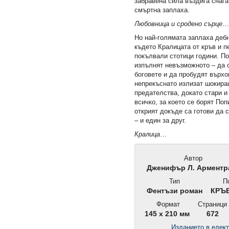
забравена сила въздига снага
смъртна заплаха.
Любовница и сродено сърце
Но най-голямата заплаха дебн
където Кралицата от кръв и п
покълвали стотици години. По
изпълнят невъзможното – да 
боговете и да пробудят върхо
непрекъснато излизат шокира
предателства, докато стари и
всичко, за което се борят По
открият докъде са готови да 
– и един за друг.
Кралица
…
Автор
Дженифър Л. Арментр
Тип
По
Фентъзи роман
КРЪВ
Формат
Страници
145 x 210 мм
672
Изданието в елек