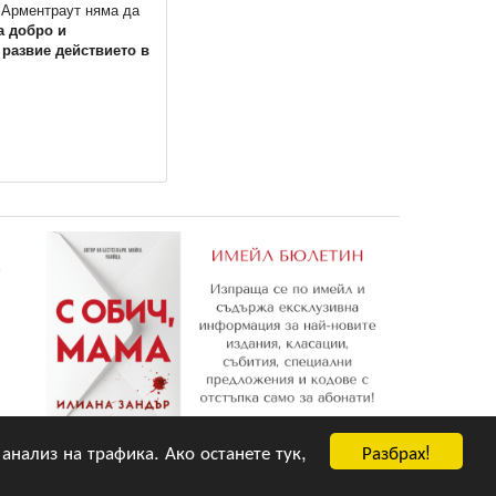
 Арментраут няма да
а добро и
 развие действието в
е
Разбрах!
 анализ на трафика. Ако останете тук,
Абониране