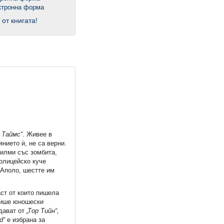
 от книгата!
 Таймс“
. Живее в
нието ѝ, не са верни.
филми със зомбита,
полицейско куче
 книжка
 Аполо, шестте им
аст от които пишела
пише юношески
дават от
„Тор Тийн“,
d
“
е избрана за