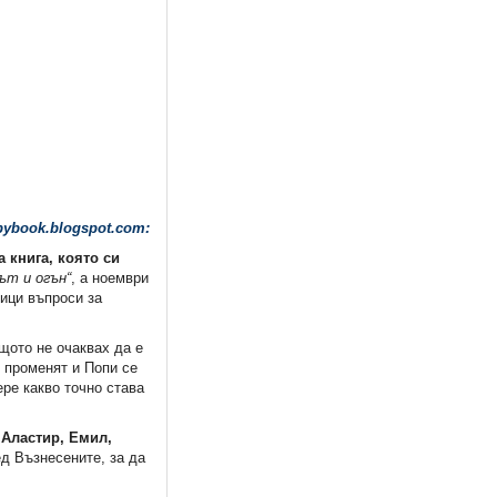
bybook.blogspot.com:
 книга, която си
ът и огън“
, а ноември
тици въпроси за
щото не очаквах да е
е променят и Попи се
ере какво точно става
 Аластир, Емил,
ед Възнесените, за да