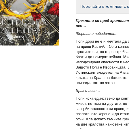
Поръчайте в комплект с о
Преклони се пред кралицат
нея
…
Жертва и победител…
Попи дори не е и мечтала да 
на принц Кастийл. Сега копне
щастието си, но първо трябва
брат и да намерят нейния. Ми
неподозирани опасности и не
Защото Попи е Избраницата, 
Истинският владетел на Атлан
кръвта на Краля на боговете.
принадлежат по закон.
Враг и воин
…
Попи иска единствено да кон
живот, не тези на другите, но
загърби изконното си право, 
позлатената корона и да стан
огън. Ала докато тъмните гре
на две кралства най-сетне из