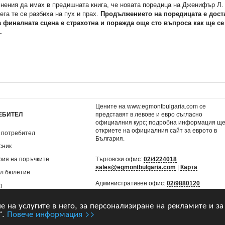
мнения да имах в предишната книга, че новата поредица на Дженифър Л.
ега те се разбиха на пух и прах.
Продължението на поредицата е дост
 финалната сцена е страхотна и поражда още сто въпроса как ще се
.
Цените на www.egmontbulgaria.com се
ЕБИТЕЛ
представят в левове и евро съгласно
официалния курс; подробна информация щ
откриете на
официалния сайт за еврото в
 потребител
България
.
сник
рия на поръчките
Търговски офис:
02/4224018
sales@egmontbulgaria.com
|
Карта
л бюлетин
Административен офис:
02/9880120
д
mail@egmontbulgaria.com
|
Карта
не на услугите в него, за персонализиране на рекламите и за
“.
Повече информация >>