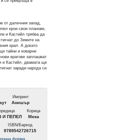
 и се превръща в
…
е от далечния запад,
епел крои свои планове,
пи и Кастийл трябва да
стигнат до Земите на
вния крал. А докато
щи тайни и коварни
 нови врагове заплашват
пи и Кастийл, двамата ще
стигнат заради народа си
Импринт
аут
Анишър
редица
Корица
 И ПЕПЕЛ
Мека
ISBN/Баркод
9789542726715
тронна форма