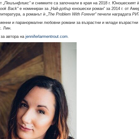
от
„Пешънфликс“
и снимките са започнали в края на 2018 г. Юношеският 
ook
Back
“
е номиниран за „Най-добър юношески роман“ за 2014 г. от Аме
литература, а романът ѝ
„
The
Problem
With
Forever
“
печели наградата
РИ
менни и паранормални любовни романи за възрастни и млади възрастни
. Лин.
 за автора на
jenniferlarmentrout.com
.