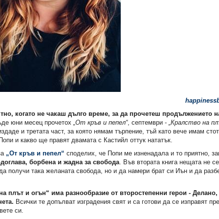
happiness
тно, когато не чакаш дълго време, за да прочетеш продължението на
де юни месец прочетох
„От кръв и пепел“
, септември -
„Кралство на пл
издаде и третата част, за която нямам търпение, тъй като вече имам сто
Попи и какво ще правят двамата с Кастийл оттук нататък.
за
„От кръв и пепел“
споделих, че Попи ме изненадала и то приятно, за
доглава, борбена и жадна за свобода
. Във втората книга нещата не с
да получи така желаната свобода, но и да намери брат си Иън и да разб
на плът и огън“ има разнообразие от второстепенни герои - Делано,
ета.
Всички те допълват изградения свят и са готови да се изправят пр
вете си.