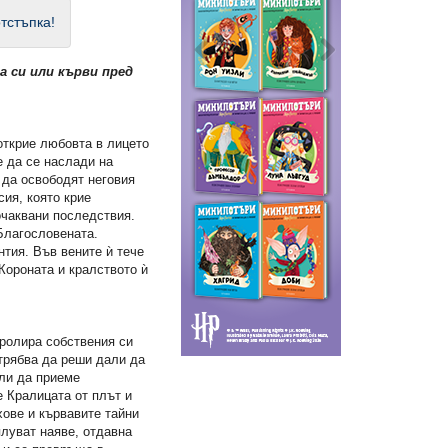
тстъпка!
а си или кърви пред
открие любовта в лицето
е да се наслади на
 да освободят неговия
сия, която крие
очаквани последствия.
Благословената.
тия. Във вените ѝ тече
 Короната и кралството ѝ
тролира собствения си
 трябва да реши дали да
или да приеме
е Кралицата от плът и
хове и кървавите тайни
плуват наяве, отдавна