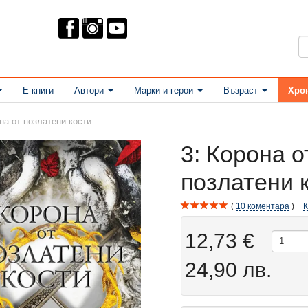
Е-книги
Автори
Марки и герои
Възраст
Хро
на от позлатени кости
3: Корона о
позлатени 
10
коментара
12,73 €
24,90 лв.