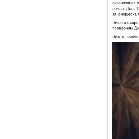
екранизация 
роман
„
Don
’
t
L
за юношеска 
Пише и съвре
псевдоним Дж
Вижте повече