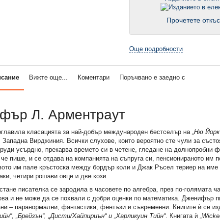
Прочетете откъс
Още подробности
исание
Вижте още...
Коментари
Поръчвано е заедно с
фър Л. Арментраут
 оглавила класацията за най-добър международен бестселър на
„Ню
Й
орк
Западна Вирджиния. Всички слухове, които вероятно сте чули за състоя
труди усърдно, прекарва времето си в четене, гледане на долнопробни 
 че пише, и се отдава на компанията на съпруга си, пенсионираното им 
книга)
BRAVO 6/2021
Енканто: Рисувателна
вото им пале кръстоска между бордър коли и Джак Ръсел териер на име
ки, четири рошави овце и две кози.
1,12 €
0,86 €
стане писателка се зародила в часовете по алгебра, през по-голямата ч
.
2,19 лв.
1,68 лв.
ова и не може да се похвали с добри оценки по математика. Дженифър 
ни – паранормални, фантастика, фентъзи и съвременни. Книгите ѝ се из
йн“, „Брейзън“, „Дисти/Хайпириън“ и „Харликуин Тийн“
. Книгата ѝ
„
Wicke