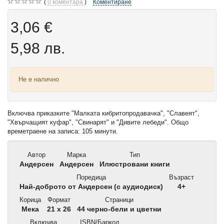
0
коментара
Коментиране
3,06 €
5,98 лв.
Не е налично
Включва приказките "Малката кибритопродавачка", "Славеят",
"Хвърчащият куфар", "Свинарят" и "Дивите лебеди". Общо
времетраене на записа: 105 минути.
Автор
Марка
Тип
Андерсен
Андерсен
Илюстровани книги
Поредица
Възраст
Най-доброто от Андерсен (с аудиодиск)
4+
Корица
Формат
Страници
Мека
21 x 26
44 черно-бели и цветни
Включва
ISBN/Баркод