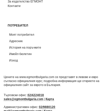
За издателство ЕГМОНТ
Контакти
ПОТРЕБИТЕЛ
Моят потребител
Адресник
История на поръчките
Имейл бюлетин
Изход
Цените на www.egmontbulgaria.com се представят в левове и евро
съгласно официалния курс; подробна информация ще откриете на
официалния сайт за еврото в България
.
Търговски офис:
02/4224018
sales@egmontbulgaria.com
|
Карта
Административен офис:
02/9880120
mail@egmontbulgaria.com
|
Карта