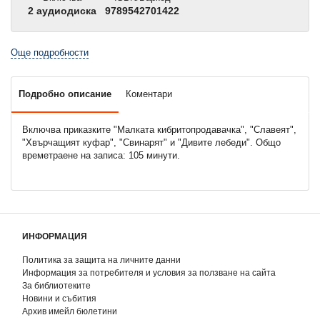
2 аудиодиска
9789542701422
Още подробности
Подробно описание
Коментари
Включва приказките "Малката кибритопродавачка", "Славеят",
"Хвърчащият куфар", "Свинарят" и "Дивите лебеди". Общо
времетраене на записа: 105 минути.
ИНФОРМАЦИЯ
Политика за защита на личните данни
Информация за потребителя и условия за ползване на сайта
За библиотеките
Новини и събития
Архив имейл бюлетини