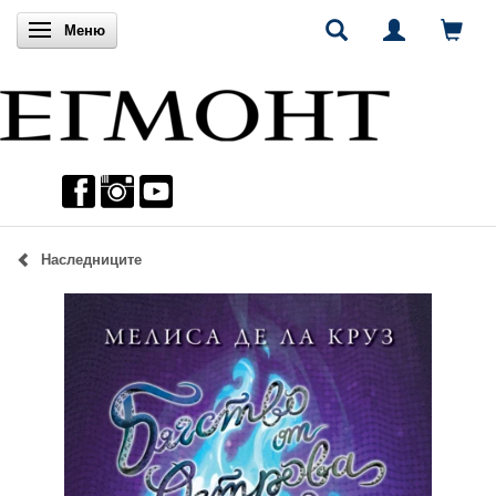
Включи навигацията
Меню
Наследниците