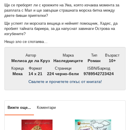
Ще се преборят ли с кроежите на Ума, която изчаква момента за
разплата с Мал и ще завърши страшната морска битка между
двете бивши приятелки?
Ще успеят ли морската вещица и нейният помощник, Хадес, да
пробият тайната бариера, за да напуснат завинаги Острова на
изгубените?
Нещо зло се спотаява…
Автор
Марка
Тип
Възраст
Мелиса де ла Круз
Наследниците
Роман
10+
Корица
Формат
Страници
ISBN/Баркод
Мека
14 x 21
224 черно-бели
9789542723424
Свалете и прочетете откъс от книгата!
Вижте още...
Коментари