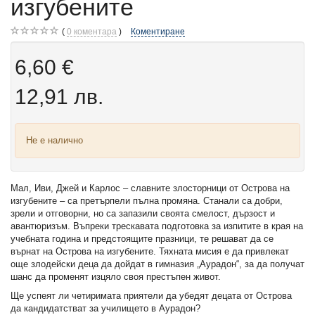
изгубените
0
коментара
Коментиране
6,60 €
12,91 лв.
Не е налично
Мал, Иви, Джей и Карлос – славните злосторници от Острова на
изгубените – са претърпели пълна промяна. Станали са добри,
зрели и отговорни, но са запазили своята смелост, дързост и
авантюризъм. Въпреки трескавата подготовка за изпитите в края на
учебната година и предстоящите празници, те решават да се
върнат на Острова на изгубените. Тяхната мисия е да привлекат
още злодейски деца да дойдат в гимназия „Аурадон“, за да получат
шанс да променят изцяло своя престъпен живот.
Ще успеят ли четиримата приятели да убедят децата от Острова
да кандидатстват за училището в Аурадон?