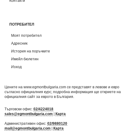
Контакти
ПОТРЕБИТЕЛ
Моят потребител
Адресник
История на поръчките
Имейл бюлетин
Изход
Цените на www.egmontbulgaria.com се представят в левове и евро
съгласно официалния курс; подробна информация ще откриете на
официалния сайт за еврото в България
.
Търговски офис:
02/4224018
sales@egmontbulgaria.com
|
Карта
Административен офис:
02/9880120
mail@egmontbulgaria.com
|
Карта