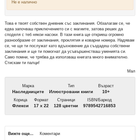
Не е налично
Това е твоят собствен дневник със заклинания. Обзалагам се, че
едва започваш приключението си с магиите, затова реших да
споделя с теб някои насоки. В тази книга ще откриеш огромно
разнообразие от заклинания, проклятия и коварни номера. Надявам
се, че ще ти послужат като вдъхновение да създадеш собствени
заклинания и ще ти помогнат да усъвършенстваш уменията си.
Само помни, че трябва да използваш книгата много внимателно.
Стискам ти палци!
Мал
Марка
Тип
Възраст
Наследниците
Илюстровани книги
10+
Корица
Формат
Страници
ISBN/Баркод
Флекси
17 x 22
128 цветни
9789542716853
Вижте още...
Коментари