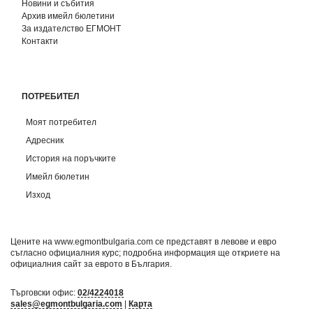
Новини и събития
Архив имейл бюлетини
За издателство ЕГМОНТ
Контакти
ПОТРЕБИТЕЛ
Моят потребител
Адресник
История на поръчките
Имейл бюлетин
Изход
Цените на www.egmontbulgaria.com се представят в левове и евро
съгласно официалния курс; подробна информация ще откриете на
официалния сайт за еврото в България
.
Търговски офис:
02/4224018
sales@egmontbulgaria.com
|
Карта