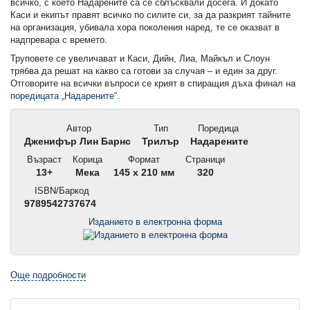
всичко, с което Надарените са се сблъсквали досега. И докато
Каси и екипът правят всичко по силите си, за да разкрият тайните
на организация, убивала хора поколения наред, те се оказват в
надпревара с времето.
Труповете се увеличават и Каси, Дийн, Лиа, Майкъл и Слоун
трябва да решат на какво са готови за случая – и един за друг.
Отговорите на всички въпроси се крият в спиращия дъха финал на
поредицата „Надарените“
.
Автор
Тип
Поредица
Дженифър Лин Барнс
Трилър
Надарените
Възраст
Корица
Формат
Страници
13+
Мека
145 x 210 мм
320
ISBN/Баркод
9789542737674
Изданието в електронна форма
Още подробности