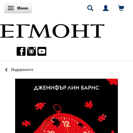
Включи навигацията
Меню
Надарените