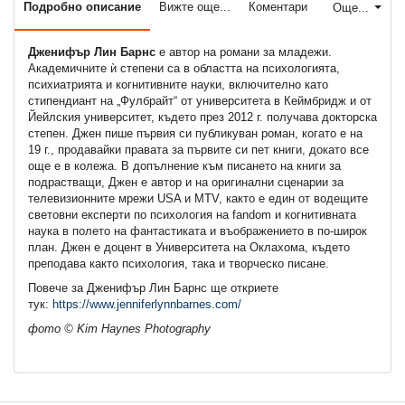
Подробно описание
Вижте още...
Коментари
Още...
Дженифър Лин Барнс
е автор на романи за младежи.
Академичните ѝ степени са в областта на психологията,
психиатрията и когнитивните науки, включително като
стипендиант на „Фулбрайт“ от университета в Кеймбридж и от
Йейлския университет, където през 2012 г. получава докторска
степен. Джен пише първия си публикуван роман, когато е на
19 г., продавайки правата за първите си пет книги, докато все
още е в колежа. В допълнение към писането на книги за
подрастващи, Джен е автор и на оригинални сценарии за
телевизионните мрежи USA и MTV, както е един от водещите
световни експерти по психология на fandom и когнитивната
наука в полето на фантастиката и въображението в по-широк
план. Джен е доцент в Университета на Оклахома, където
преподава както психология, така и творческо писане.
Повече за Дженифър Лин Барнс ще откриете
тук:
https://www.jenniferlynnbarnes.com/
фото © Kim Haynes Photography