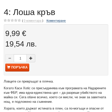
4: Лоша кръв
0
коментара
Коментиране
9,99 €
19,54 лв.
ПОРЪЧКА
Ловците се превръщат в плячка.
Когато Каси Хобс се присъединява към програмата на Надарените
към ФБР, има една-единствена цел – да разреши убийството на
майка си. Сега обаче всичко, което си мисли, че знае за заветната
нощ, е подложено на съмнение.
Хората, които държат истината в плен, са по-могъщи и опасни от