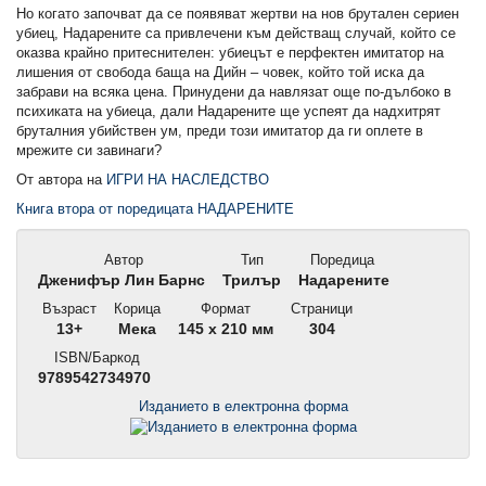
Но когато започват да се появяват жертви на нов брутален сериен
убиец, Надарените са привлечени към действащ случай, който се
оказва крайно притеснителен: убиецът е перфектен имитатор на
лишения от свобода баща на Дийн – човек, който той иска да
забрави на всяка цена. Принудени да навлязат още по-дълбоко в
психиката на убиеца, дали Надарените ще успеят да надхитрят
бруталния убийствен ум, преди този имитатор да ги оплете в
мрежите си завинаги?
От автора на
ИГРИ НА НАСЛЕДСТВО
Книга втора от поредицата НАДАРЕНИТЕ
Автор
Тип
Поредица
Дженифър Лин Барнс
Трилър
Надарените
Възраст
Корица
Формат
Страници
13+
Мека
145 x 210 мм
304
ISBN/Баркод
9789542734970
Изданието в електронна форма