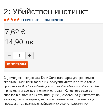
2: Убийствен инстинкт
1
коментара
Коментиране
7,62 €
14,90 лв.
ПОРЪЧКА
Седемнадесетгодишната Каси Хобс има дарба да профилира
околните. Този нейн талант ѝ е осигурил място в елитна тайна
програма на ФБР за тийнейджъри с необичайни способности. Както
и в не една и две доста опасни ситуации. След като едва се
спасява в сблъсък с нестабилен убиец, обсебен от убийството на
майка ѝ, Каси се надява, че тя и останалата част от екипа ще
продължат да разкриват забравени случаи от разстояние.