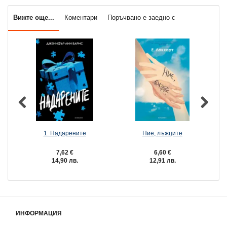
Вижте още...
Коментари
Поръчвано е заедно с
1: Надарените
Ние, лъжците
7,62 €
6,60 €
14,90 лв.
12,91 лв.
ИНФОРМАЦИЯ