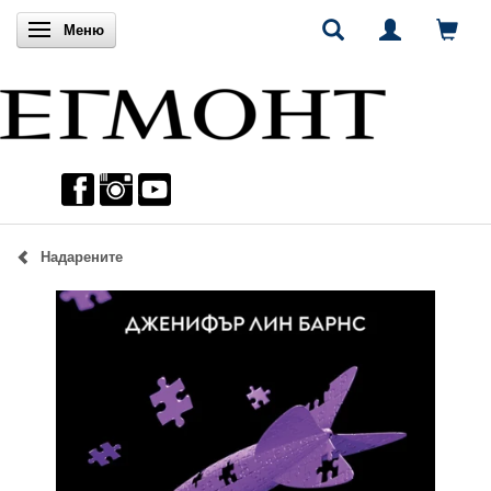
Включи навигацията
Меню
Надарените