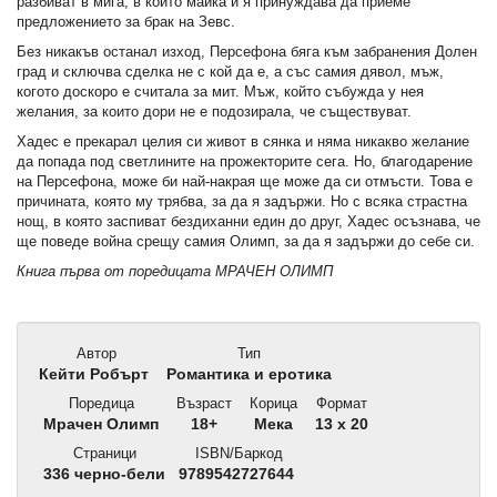
разбиват в мига, в който майка ѝ я принуждава да приеме
предложението за брак на Зевс.
Без никакъв останал изход, Персефона бяга към забранения Долен
град и сключва сделка не с кой да е, а със самия дявол, мъж,
когото доскоро е считала за мит. Мъж, който събужда у нея
желания, за които дори не е подозирала, че съществуват.
Хадес е прекарал целия си живот в сянка и няма никакво желание
да попада под светлините на прожекторите сега. Но, благодарение
на Персефона, може би най-накрая ще може да си отмъсти. Това е
причината, която му трябва, за да я задържи. Но с всяка страстна
нощ, в която заспиват бездиханни един до друг, Хадес осъзнава, че
ще поведе война срещу самия Олимп, за да я задържи до себе си.
Книга първа от поредицата МРАЧЕН ОЛИМП
Автор
Тип
Кейти Робърт
Романтика и еротика
Поредица
Възраст
Корица
Формат
Мрачен Олимп
18+
Мека
13 x 20
Страници
ISBN/Баркод
336 черно-бели
9789542727644