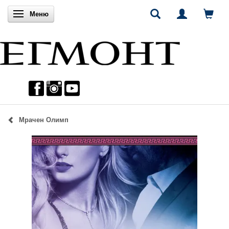
Включи навигацията
Меню
Мрачен Олимп