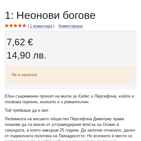
1: Неонови богове
1
коментара
Коментиране
7,62 €
14,90 лв.
Не е налично
Един съвременен прочит на мита за Хадес и Персефона, който е
толкова порочен, колкото е и романтичен.
Той трябваше да е мит.
Любимката на висшето общество Персефона Димитриу прави
планове да се махне от ултрамодерния блясък на Олимп в
секундата, в която навърши 25 години. Да започне отначало, далеч
от подмолната политика на Тринадесетте. Но всичките ѝ мечти се