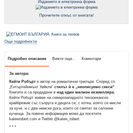
Изданието в електронна форма
Прочетете откъс от книгата!
Още подробности
Подробно описание
Вижте още...
Коментари
За автора:
Кейти Робърт
е автор на романтични трилъри. Според сп.
„Ентъртейнмънт Уийкли“
стилът ѝ е „неописуемо секси“
.
Книгите ѝ са продадени в
над един милион екземпляра.
Кейти Робърт живее на северозападното тихоокеанско
крайбрежие със съпруга и децата си, с котка, която се мисли
за куче, и с два немски дога, които се смятат за салонни
кученца. За повече информация може да посетите
kateerobert.com и Twitter @katee_robert.
* * *