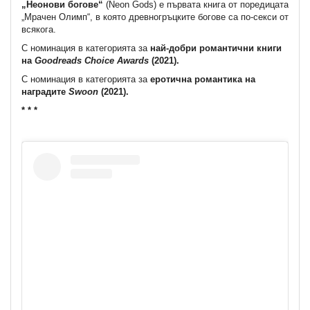
„Неонови богове“
(Neon Gods) е първата книга от поредицата
„Мрачен Олимп“, в която древногръцките богове са по-секси от
всякога.
С номинация в категорията за
най-добри романтични книги
на
Goodreads Choice Awards
(2021).
С номинация в категорията за
еротична романтика на
наградите
Swoon
(2021).
* * *