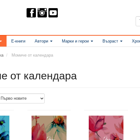
Е-книги
Автори
Марки и герои
Възраст
Хро
ка
Момиче от календара
е от календара