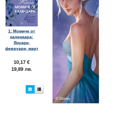
1: Момиче от
календара:
Януари,
февруари, март
10,17 €
19,89 лв.