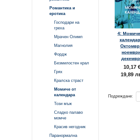
Романтика и
еротика
Господари на
греха
4: Момиче
Мрачен Олимп
календар
Магнолия
Октомвр
ноември
Фордж
декемв
Безмилостен крал
10,17 
Грях
19,89 л
Кралска страст
Момиче от
календара
Подреждане:
Този мъж
Сладко палаво
момче
Красив негодник
Паранормална