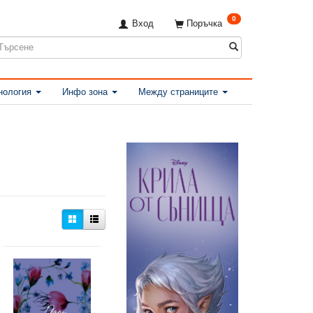
0
Вход
Поръчка
нология
Инфо зона
Между страниците