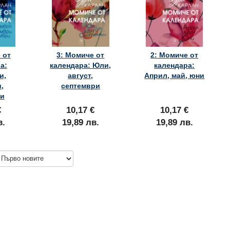
 от
3: Момиче от
2: Момиче от
а:
календара: Юли,
календара:
и,
август,
Април, май, юни
,
септември
ри
€
10,17 €
10,17 €
в.
19,89 лв.
19,89 лв.