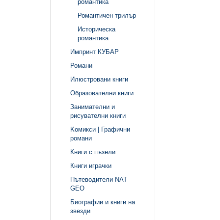
романтика
Романтичен трилър
Историческа
романтика
Импринт КУБАР
Романи
Илюстровани книги
Образователни книги
Занимателни и
рисувателни книги
Kомикси | Графични
романи
Книги с пъзели
Книги играчки
Пътеводители NAT
GEO
Биографии и книги на
звезди