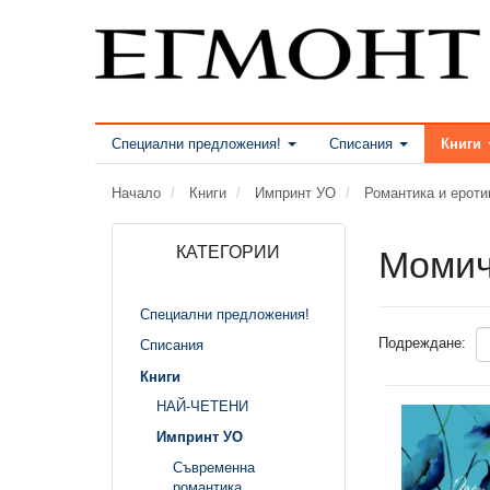
Специални предложения!
Списания
Книги
Начало
Книги
Импринт УО
Романтика и ероти
КАТЕГОРИИ
Момич
Специални предложения!
Подреждане:
Списания
Книги
НАЙ-ЧЕТЕНИ
Импринт УО
Съвременна
романтика