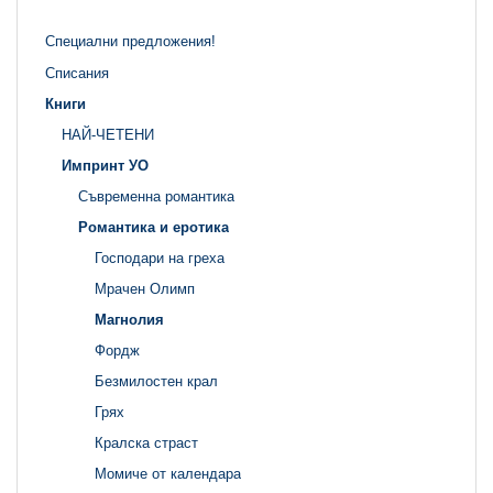
Специални предложения!
Списания
Книги
НАЙ-ЧЕТЕНИ
Импринт УО
Съвременна романтика
Романтика и еротика
Господари на греха
Мрачен Олимп
Магнолия
Фордж
Безмилостен крал
Грях
Кралска страст
Момиче от календара