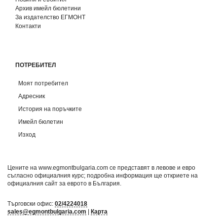
Архив имейл бюлетини
За издателство ЕГМОНТ
Контакти
ПОТРЕБИТЕЛ
Моят потребител
Адресник
История на поръчките
Имейл бюлетин
Изход
Цените на www.egmontbulgaria.com се представят в левове и евро
съгласно официалния курс; подробна информация ще откриете на
официалния сайт за еврото в България
.
Търговски офис:
02/4224018
sales@egmontbulgaria.com
|
Карта