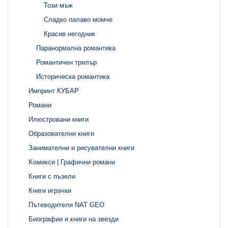
Този мъж
Сладко палаво момче
Красив негодник
Паранормална романтика
Романтичен трилър
Историческа романтика
Импринт КУБАР
Романи
Илюстровани книги
Образователни книги
Занимателни и рисувателни книги
Kомикси | Графични романи
Книги с пъзели
Книги играчки
Пътеводители NAT GEO
Биографии и книги на звезди