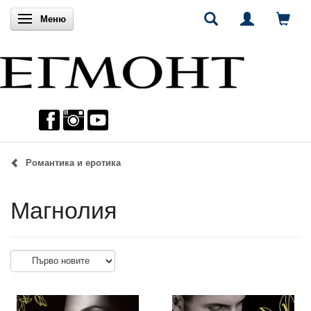
Включи навигацията
Меню
Романтика и еротика
Магнолия