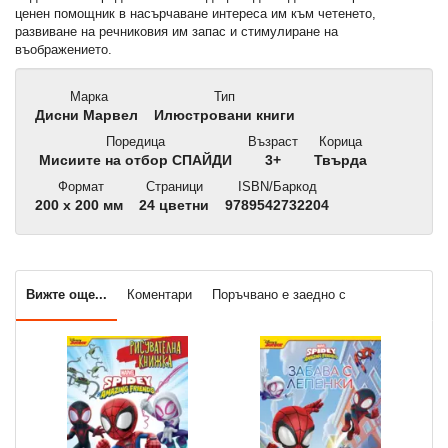
ценен помощник в насърчаване интереса им към четенето,
развиване на речниковия им запас и стимулиране на
въображението.
Марка
Тип
Дисни Марвел
Илюстровани книги
Поредица
Възраст
Корица
Мисиите на отбор СПАЙДИ
3+
Твърда
Формат
Страници
ISBN/Баркод
200 х 200 мм
24 цветни
9789542732204
Вижте още...
Коментари
Поръчвано е заедно с