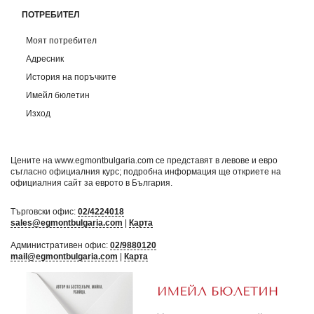
ПОТРЕБИТЕЛ
Моят потребител
Адресник
История на поръчките
Имейл бюлетин
Изход
Цените на www.egmontbulgaria.com се представят в левове и евро
съгласно официалния курс; подробна информация ще откриете на
официалния сайт за еврото в България
.
Търговски офис:
02/4224018
sales@egmontbulgaria.com
|
Карта
Административен офис:
02/9880120
mail@egmontbulgaria.com
|
Карта