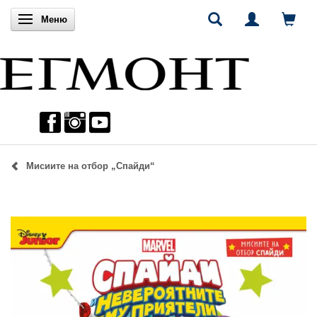
Включи навигацията
Меню
Мисиите на отбор „Спайди“