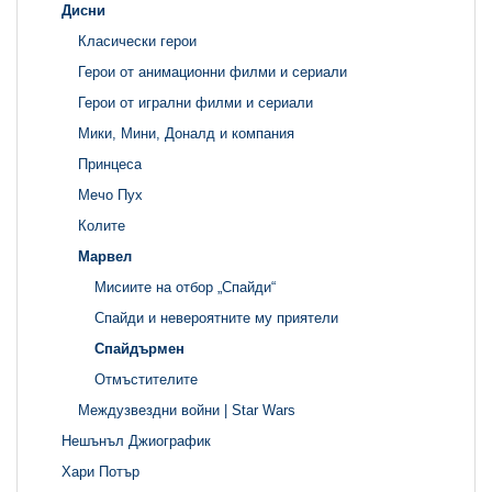
Дисни
Класически герои
Герои от анимационни филми и сериали
Герои от игрални филми и сериали
Мики, Мини, Доналд и компания
Принцеса
Мечо Пух
Колите
Марвел
Мисиите на отбор „Спайди“
Спайди и невероятните му приятели
Спайдърмен
Отмъстителите
Междузвездни войни | Star Wars
Нешънъл Джиографик
Хари Потър