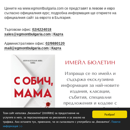
Цените на www.egmontbulgaria.com се представят в левове и евро
съгласно официалния курс; подробна информация ще откриете на
официалния сайт за еврото в България
.
Търговски офис:
02/4224018
sales@egmontbulgaria.com
|
Карта
Административен офис:
02/9880120
mail@egmontbulgaria.com
|
Карта
Този сайт използва „бисквитки“ (cookies) за предоставяне на
Разбрах!
услугите в него, за персонализиране на рекламите и за анализ на
трафика. Ако останете тук, приемаме, че се съгласявате с употребата на „бисквитки“.
Повече
Абониране
информация >>