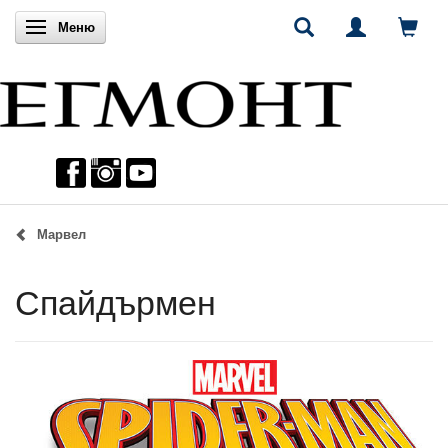
Включи навигацията
Меню
Марвел
Спайдърмен