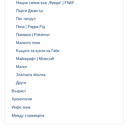
Нощна смяна във „Фреди“ | FNAF
Пърси Джаксън
Пес патрул
Пепа | Peppa Pig
Покемон | Pokémon
Малкото пони
Къщата за кукли на Габи
Майнкрафт | Minecraft
Мател
Златната ябълка
Други
Възраст
Хронология
Инфо зона
Между страниците