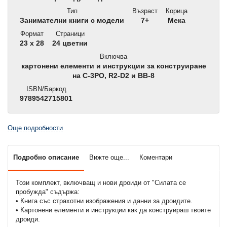
Тип
Възраст
Корица
Занимателни книги с модели
7+
Мека
Формат
Страници
23 x 28
24 цветни
Включва
картонени елементи и инструкции за конструиране
на C-3PO, R2-D2 и BB-8
ISBN/Баркод
9789542715801
Още подробности
Подробно описание
Вижте още...
Коментари
Този комплект, включващ и нови дроиди от "Силата се
пробужда" съдържа:
• Книга със страхотни изображения и данни за дроидите.
• Картонени елементи и инструкции как да конструираш твоите
дроиди.