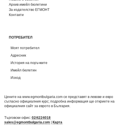
Архив имейл бюлетини
За издателство ЕГМОНТ
Контакти
ПОТРЕБИТЕЛ
Моят потребител
Адресник
История на поръчките
Имейл бюлетин
Изход
Цените на www.egmontbulgaria.com се представят в левове и евро
съгласно официалния курс; подробна информация ще откриете на
официалния сайт за еврото в България
.
Търговски офис:
02/4224018
sales@egmontbulgaria.com
|
Карта