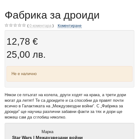
Фабрика за дроиди
0
коментара
Коментиране
12,78 €
25,00 лв.
Не е налично
Някои се плъзгат на колела, други ходят на крака, а трети дори
могат да летят! Те са дроидите и са способни да правят почти
всичко в Галактиката на „Междузвездни войни“. С „Фабрика за
дроиди“ ще научиш различни забавни факти за тях и дори ще
можеш сам да сглобиш няколко.
Марка
Star Wars | Междузвездни войни