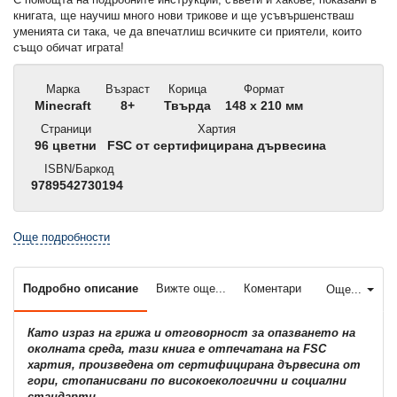
книгата, ще научиш много нови трикове и ще усъвършенстваш
уменията си така, че да впечатлиш всичките си приятели, които
също обичат играта!
Марка
Възраст
Корица
Формат
Minecraft
8+
Твърда
148 x 210 мм
Страници
Хартия
96 цветни
FSC от сертифицирана дървесина
ISBN/Баркод
9789542730194
Още подробности
Подробно описание
Вижте още...
Коментари
Още...
Като израз на грижа и отговорност за опазването на
околната среда, тази книга е отпечатана на FSC
хартия, произведена от сертифицирана дървесина от
гори, стопанисвани по високоекологични и социални
стандарти.