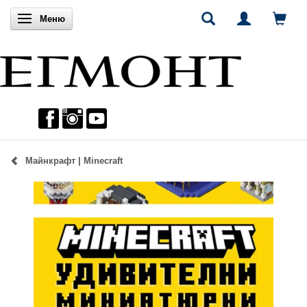
Включи навигацията
Меню
Майнкрафт | Minecraft