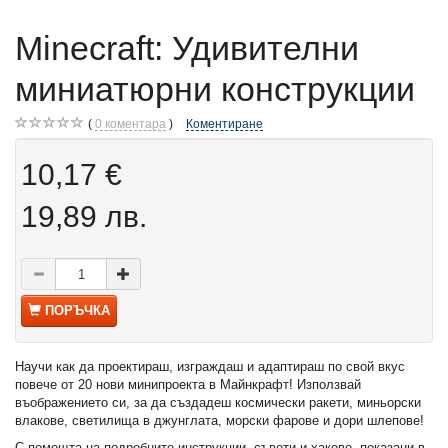
Minecraft: Удивителни
миниатюрни конструкции
0
коментара
Коментиране
10,17 €
19,89 лв.
ПОРЪЧКА
Научи как да проектираш, изграждаш и адаптираш по свой вкус
повече от 20 нови минипроекта в Майнкрафт! Използвай
въображението си, за да създадеш космически ракети, миньорски
влакове, светилища в джунглата, морски фарове и дори шлепове!
С помощта на подробните инструкции, съвети и хакове, показани в