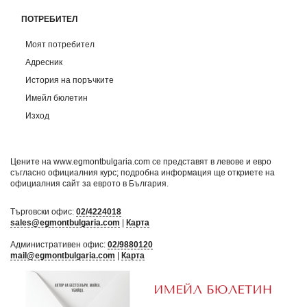
ПОТРЕБИТЕЛ
Моят потребител
Адресник
История на поръчките
Имейл бюлетин
Изход
Цените на www.egmontbulgaria.com се представят в левове и евро
съгласно официалния курс; подробна информация ще откриете на
официалния сайт за еврото в България
.
Търговски офис:
02/4224018
sales@egmontbulgaria.com
|
Карта
Административен офис:
02/9880120
mail@egmontbulgaria.com
|
Карта