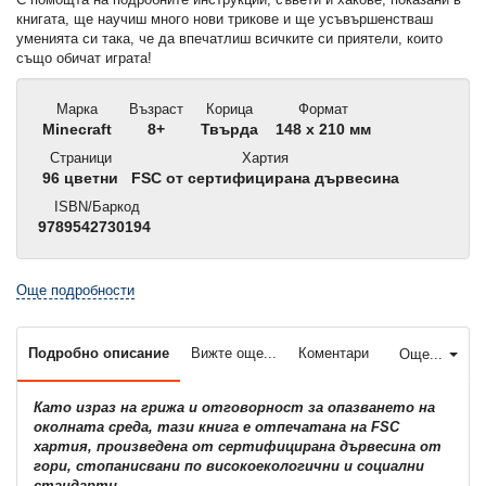
книгата, ще научиш много нови трикове и ще усъвършенстваш
уменията си така, че да впечатлиш всичките си приятели, които
също обичат играта!
Марка
Възраст
Корица
Формат
Minecraft
8+
Твърда
148 x 210 мм
Страници
Хартия
96 цветни
FSC от сертифицирана дървесина
ISBN/Баркод
9789542730194
Още подробности
Подробно описание
Вижте още...
Коментари
Още...
Като израз на грижа и отговорност за опазването на
околната среда, тази книга е отпечатана на FSC
хартия, произведена от сертифицирана дървесина от
гори, стопанисвани по високоекологични и социални
стандарти.