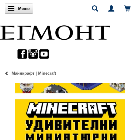
Включи навигацията
Меню
Майнкрафт | Minecraft