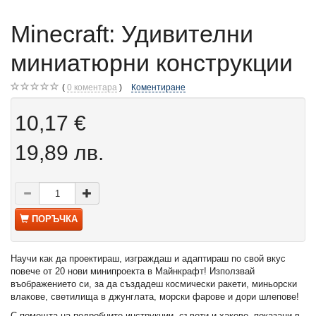
Minecraft: Удивителни
миниатюрни конструкции
0
коментара
Коментиране
10,17 €
19,89 лв.
ПОРЪЧКА
Научи как да проектираш, изграждаш и адаптираш по свой вкус
повече от 20 нови минипроекта в Майнкрафт! Използвай
въображението си, за да създадеш космически ракети, миньорски
влакове, светилища в джунглата, морски фарове и дори шлепове!
С помощта на подробните инструкции, съвети и хакове, показани в