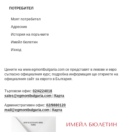
ПОТРЕБИТЕЛ
Моят потребител
Адресник
История на поръчките
Имейл бюлетин
Изход
Цените на www.egmontbulgaria.com се представят в левове и евро
съгласно официалния курс; подробна информация ще откриете на
официалния сайт за еврото в България
.
Търговски офис:
02/4224018
sales@egmontbulgaria.com
|
Карта
Административен офис:
02/9880120
mail@egmontbulgaria.com
|
Карта