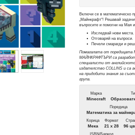
Включи се в математическо 
„Майнкрафт“! Решавай задачит
въпросите и помогни на Мая и
Изследвай нови места.
Отговаряй на въпроси.
Печели смарагди и реши
Помагалата от поредицата
МАЙНКРАФТЪРИ са разработ
специалисти от английското
издателство COLLINS и са 
на придобити знания за съо
група.
Марка
Ти
Minecraft
Образовате
Поредица
Математика за майнк
Корица
Формат
Стра
Мека
21 x 28
96 цв
ISBN/Баркод