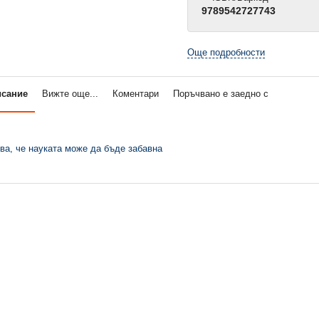
9789542727743
Още подробности
исание
Вижте още...
Коментари
Поръчвано е заедно с
ва, че науката може да бъде забавна
нкрафтъри:
Математика за майнкрафтъри:
Математика за майнкр
ни
7-10 години
5-8 години, напред
6,64 €
5,06 €
.
12,99 лв.
9,90 лв.