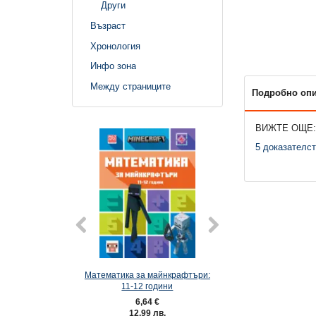
Други
Възраст
Хронология
Инфо зона
Между страниците
Подробно оп
ВИЖТЕ ОЩЕ:
5 доказателст
Математика за майнкрафтъри:
Математика за май
11-12 години
10-11 годи
6,64 €
6,64 €
12,99 лв.
12,99 лв