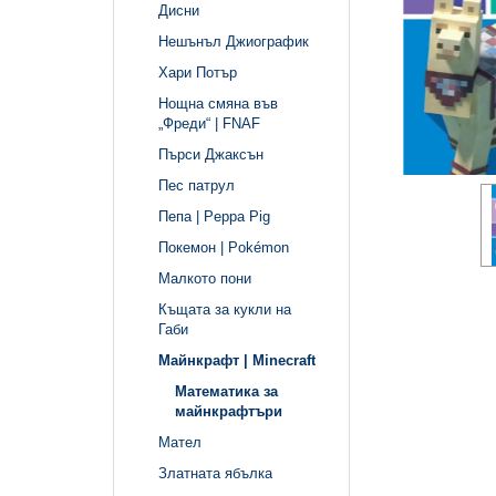
Дисни
Нешънъл Джиографик
Хари Потър
Нощна смяна във
„Фреди“ | FNAF
Пърси Джаксън
Пес патрул
Пепа | Peppa Pig
Покемон | Pokémon
Малкото пони
Къщата за кукли на
Габи
Майнкрафт | Minecraft
Математика за
майнкрафтъри
Мател
Златната ябълка