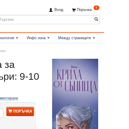
0
Вход
Поръчка
нология
Инфо зона
Между страниците
ини
 за
ри: 9-10
оментиране
ПОРЪЧКА