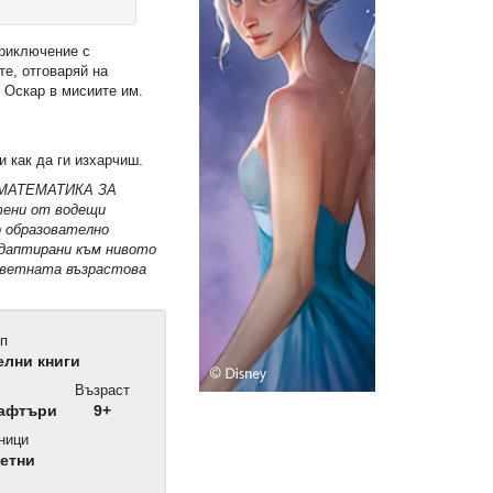
приключение с
е, отговаряй на
 Оскар в мисиите им.
 как да ги изхарчиш.
 МАТЕМАТИКА ЗА
ени от водещи
 образователно
адаптирани към нивото
тветната възрастова
п
лни книги
Възраст
рафтъри
9+
ници
етни