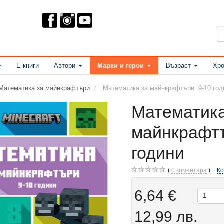
Е-книги
Автори
Марки и герои
Възраст
Хро
Математика за майнкрафтъри
Математика за майнкрафтъри: 9-10 год
Математика
майнкрафтъ
години
0
коментара
К
6,64 €
12,99 лв.