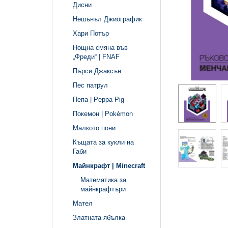
Дисни
Нешънъл Джиографик
Хари Потър
Нощна смяна във
„Фреди“ | FNAF
Пърси Джаксън
Пес патрул
Пепа | Peppa Pig
Покемон | Pokémon
Малкото пони
Къщата за кукли на
Габи
Майнкрафт | Minecraft
Математика за
майнкрафтъри
Мател
Златната ябълка