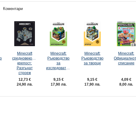
Коментари
Minecraft
Minecraft:
Minecraft:
Minecraft:
о
средновековна
Ръководство
Ръководство
Официално
крепост:
за
за творци
списание
Разгънат
изследователи
строеж
12,73 €
9,15 €
9,15 €
4,09 €
24,90 лв.
17,90 лв.
17,90 лв.
8,00 лв.
Minecraft: Подаръчна кутия за
Minecraft: Наръчник на
върховни моботърсачи
изследователя
19,99 €
10,17 €