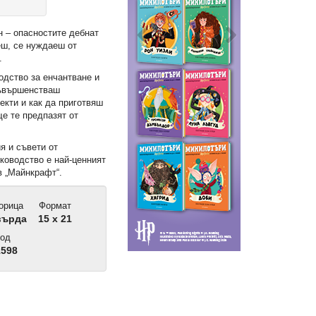
ан – опасностите дебнат
еш, се нуждаеш от
.
одство за енчантване и
съвършенстваш
екти и как да приготвяш
ще те предпазят от
я и съвети от
ъководство е най-ценният
в „Майнкрафт“.
орица
Формат
върда
15 x 21
од
1598