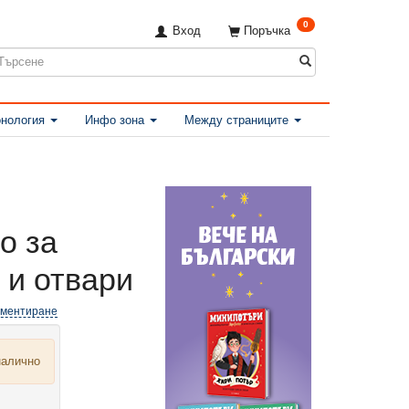
0
Вход
Поръчка
нология
Инфо зона
Между страниците
о за
 и отвари
оментиране
налично