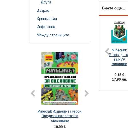
Други
Вижте още...
Възраст
Хронология
Инфо зона
Между страниците
Minecraft:
Ръководств
за PVP
миниигри
9,15 €
17,90 лв.
и
Minecraft Издание за герои:
Minecraft: Червен камък:
Предизвикателства за
Приключение с лепенки
оцеляване
10,99 €
10,99 €