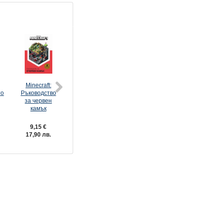
Minecraft:
Minecraft:
Minecraft:
Островът
то
Ръководство
Ръководство
Мобология
(Minecraft
за червен
за Недъра и
роман)
камък
Края
9,15 €
9,15 €
15,29 €
6,60 €
17,90 лв.
17,90 лв.
29,90 лв.
12,91 лв.
Minecraft: Подаръчна кутия за
върховни изобретатели
20,40 €