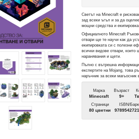
Светът на Minecraft е рисков
зад всеки ъгъл и за да оцеле
мощни средства и екипировка
Официалното Minecraft Ръков
отвари ще те научи как да у
екипировката си с полезни еф
всички видове отвари, които 
наранявания и щети.
Пълно с вътрешна информаци
експертите на Mojang, това р
наръчник за всеки магьосник 
Марка
Възраст
К
Minecraft
9+
Т
Страници
ISBN/Барк
80 цветни
978954272