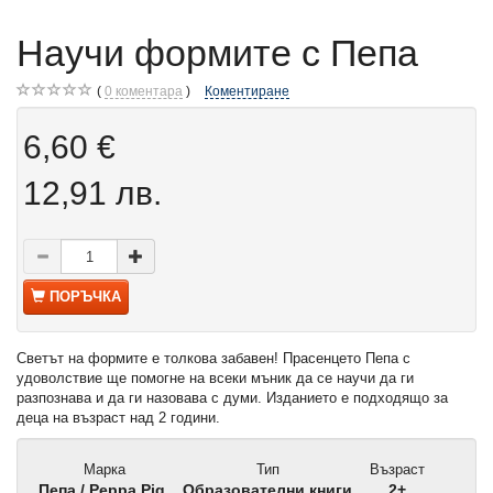
Научи формите с Пепа
0
коментара
Коментиране
6,60 €
12,91 лв.
ПОРЪЧКА
Светът на формите е толкова забавен! Прасенцето Пепа с
удоволствие ще помогне на всеки мъник да се научи да ги
разпознава и да ги назовава с думи. Изданието е подходящо за
деца на възраст над 2 години.
Марка
Тип
Възраст
Пепа / Peppa Pig
Образователни книги
2+