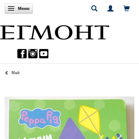
Включи навигацията
Меню
Май