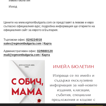
Имейл бюлетин
Изход
Цените на www.egmontbulgaria.com се представят в левове и евро
съгласно официалния курс; подробна информация ще откриете на
официалния сайт за еврото в България
.
Търговски офис:
02/4224018
sales@egmontbulgaria.com
|
Карта
Административен офис:
02/9880120
mail@egmontbulgaria.com
|
Карта