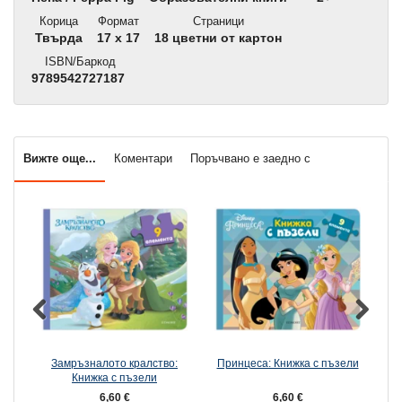
Корица
Формат
Страници
Твърда
17 x 17
18 цветни от картон
ISBN/Баркод
9789542727187
Вижте още...
Коментари
Поръчвано е заедно с
Замръзналото кралство:
Принцеса: Книжка с пъзели
К
Книжка с пъзели
6,60 €
6,60 €