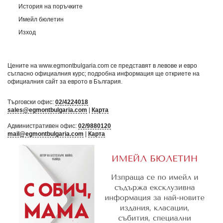
История на поръчките
Имейл бюлетин
Изход
Цените на www.egmontbulgaria.com се представят в левове и евро
съгласно официалния курс; подробна информация ще откриете на
официалния сайт за еврото в България
.
Търговски офис:
02/4224018
sales@egmontbulgaria.com
|
Карта
Административен офис:
02/9880120
mail@egmontbulgaria.com
|
Карта