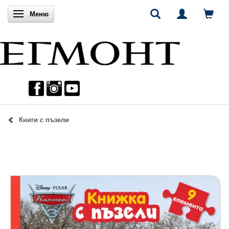
Включи навигацията
Меню
Книги с пъзели