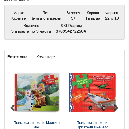
Марка
Тип
Възраст
Корица
Формат
Колите
Книги с пъзели
3+
Твърда
22 x 19
Включва
ISBN/Баркод
3 пъзела по 9 части
9789542722564
Вижте още...
Коментари
Приказки с пъзели: Малкият
Приказки с пъзели:
лос
Приятели в небето