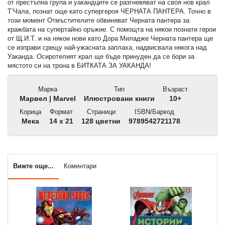
от престъпна група и уакандците се разгневяват на своя нов крал
Т’Чала, познат още като супергероя ЧЕРНАТА ПАНТЕРА. Точно в
този момент Отмъстителите обвиняват Черната пантера за
кражбата на супертайно оръжие. С помощта на някои познати герои
от Щ.И.Т. и на някои нови като Дора Миладже Черната пантера ще
се изправи срещу най-ужасната заплаха, надвисвала някога над
Уаканда. Осиротелият крал ще бъде принуден да се бори за
мястото си на трона в БИТКАТА ЗА УАКАНДА!
Марка
Тип
Възраст
Марвел
| Marvel
Илюстровани книги
10+
Корица
Формат
Страници
ISBN/Баркод
Мека
14 x 21
128 цветни
9789542721178
Вижте още...
Коментари