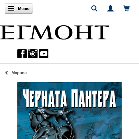
Включи навигацията
Меню
Марвел