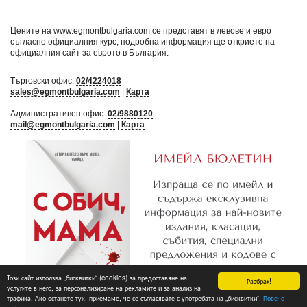
Цените на www.egmontbulgaria.com се представят в левове и евро
съгласно официалния курс; подробна информация ще откриете на
официалния сайт за еврото в България
.
Търговски офис:
02/4224018
sales@egmontbulgaria.com
|
Карта
Административен офис:
02/9880120
mail@egmontbulgaria.com
|
Карта
Този сайт използва „бисквитки“ (cookies) за предоставяне на
Разбрах!
услугите в него, за персонализиране на рекламите и за анализ на
трафика. Ако останете тук, приемаме, че се съгласявате с употребата на „бисквитки“.
Повече
Абониране