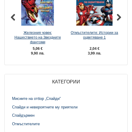
Железния човек:
Отмъстителите: Истории за
М
Нашествието на Звездните
оцветяване 1
фантоми
5,06 €
2,04 €
9,90 лв.
3,99 лв.
КАТЕГОРИИ
Мисиите на отбор „Спайди“
Спайди и невероятните му приятели
Спайдърмен
Отмъстителите