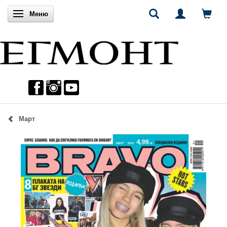
Включи навигацията
Меню
Март