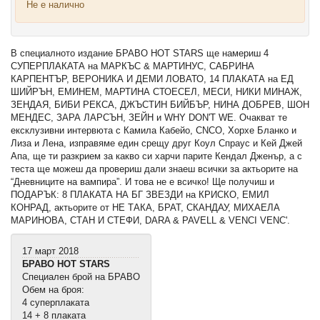
Не е налично
В специалното издание БРАВО HOT STARS ще намериш 4
СУПЕРПЛАКАТА на МАРКЪС & МАРТИНУС, САБРИНА
КАРПЕНТЪР, ВЕРОНИКА И ДЕМИ ЛОВАТО, 14 ПЛАКАТА на ЕД
ШИЙРЪН, ЕМИНЕМ, МАРТИНА СТОЕСЕЛ, МЕСИ, НИКИ МИНАЖ,
ЗЕНДАЯ, БИБИ РЕКСА, ДЖЪСТИН БИЙБЪР, НИНА ДОБРЕВ, ШОН
МЕНДЕС, ЗАРА ЛАРСЪН, ЗЕЙН и WHY DON'T WE. Очакват те
ексклузивни интервюта с Камила Кабейо, CNCO, Хорхе Бланко и
Лиза и Лена, изправяме един срещу друг Коул Спраус и Кей Джей
Апа, ще ти разкрием за какво си харчи парите Кендал Дженър, а с
теста ще можеш да провериш дали знаеш всички за актьорите на
“Дневниците на вампира”. И това не е всичко! Ще получиш и
ПОДАРЪК: 8 ПЛАКАТА НА БГ ЗВЕЗДИ на КРИСКО, ЕМИЛ
КОНРАД, актьорите от НЕ ТАКА, БРАТ, СКАНДАУ, МИХАЕЛА
МАРИНОВА, СТАН И СТЕФИ, DARA & PAVELL & VENCI VENC'.
17 март 2018
БРАВО HOT STARS
Специален брой на БРАВО
Обем на броя:
4 суперплаката
14 + 8 плаката