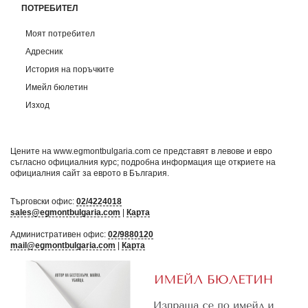
ПОТРЕБИТЕЛ
Моят потребител
Адресник
История на поръчките
Имейл бюлетин
Изход
Цените на www.egmontbulgaria.com се представят в левове и евро
съгласно официалния курс; подробна информация ще откриете на
официалния сайт за еврото в България
.
Търговски офис:
02/4224018
sales@egmontbulgaria.com
|
Карта
Административен офис:
02/9880120
mail@egmontbulgaria.com
|
Карта