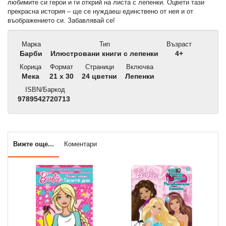
любимите си герои и ги открий на листа с лепенки. Оцвети тази
прекрасна история – ще се нуждаеш единствено от нея и от
въображението си. Забавлявай се!
Марка
Тип
Възраст
Барби
Илюстровани книги с лепенки
4+
Корица
Формат
Страници
Включва
Мека
21 x 30
24 цветни
Лепенки
ISBN/Баркод
9789542720713
Вижте още...
Коментари