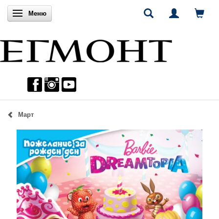
Включи навигацията
Меню
Март