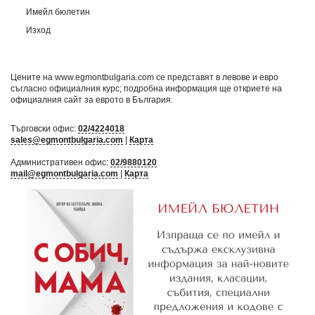
Имейл бюлетин
Изход
Цените на www.egmontbulgaria.com се представят в левове и евро
съгласно официалния курс; подробна информация ще откриете на
официалния сайт за еврото в България
.
Търговски офис:
02/4224018
sales@egmontbulgaria.com
|
Карта
Административен офис:
02/9880120
mail@egmontbulgaria.com
|
Карта