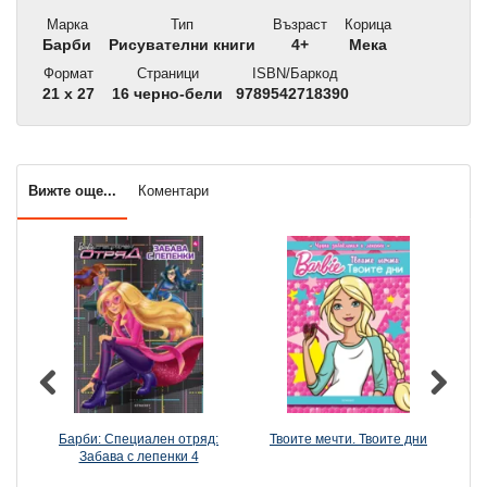
Марка
Тип
Възраст
Корица
Барби
Рисувателни книги
4+
Мека
Формат
Страници
ISBN/Баркод
21 x 27
16 черно-бели
9789542718390
Вижте още...
Коментари
Барби: Специален отряд:
Твоите мечти. Твоите дни
Ба
Забава с лепенки 4