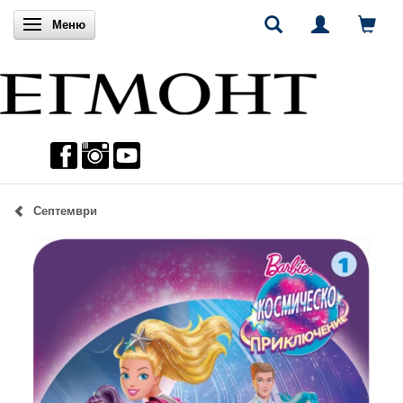
Включи навигацията
Меню
Септември