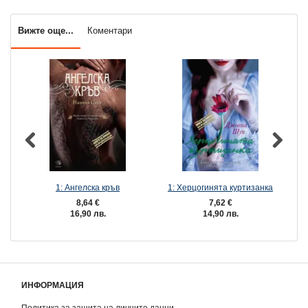
Вижте още...
Коментари
1: Ангелска кръв
1: Херцогинята куртизанка
8,64 €
7,62 €
16,90 лв.
14,90 лв.
ИНФОРМАЦИЯ
Политика за защита на личните данни