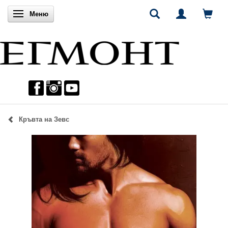
Включи навигацията
Меню
Кръвта на Зевс