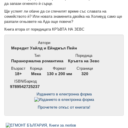
да запази огненото ѝ сърце.
Ще успеят ли обаче да си спечелят време със славата на
семейството ѝ? Или новата знаменита двойка на Холивуд само ще
разпали огньовете на Ада още повече?
Книга втора от поредицата КРЪВТА НА ЗЕВС
Автори
Мередит Уайлд и Ейнджъл Пейн
Тип
Поредица
Паранормална романтика
Кръвта на Зевс
Възраст
Корица
Формат
Страници
18+
Мека
130 x 200 мм
320
ISBN/Баркод
9789542725237
Изданието в електронна форма
Прочетете откъс от книгата!