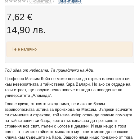
0
коментара
Коментиране
7,62 €
14,90 лв.
Не е налично
Той идва от небесата. Тя принадлежи на Ада.
Професор Максим Кейн не може повече да отрича влечението си
към невероятната и тайнствена Кара Валари. Но ако се отдаде на
тази страст, ще наруши нещо повече от кода на поведение на
университета „Аламеда“.
Това е криза, от която изход няма, не и ако не броим
взривоопасната истина за произхода на Максим. Въпреки всичките
си съмнения и страхове, той няма избор освен да приеме помощта
на тайнствения си баща, което пък означава да прегърне и
странния нов свят, пълен с богове и демони. И има нещо в този
свят – в тъмните тайни от миналото му - което може да се окаже
ключа към бъдещето на Кара. Защото няма нищо по-важно от това