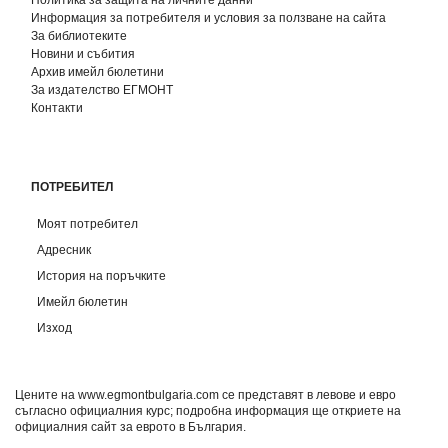
Информация за потребителя и условия за ползване на сайта
За библиотеките
Новини и събития
Архив имейл бюлетини
За издателство ЕГМОНТ
Контакти
ПОТРЕБИТЕЛ
Моят потребител
Адресник
История на поръчките
Имейл бюлетин
Изход
Цените на www.egmontbulgaria.com се представят в левове и евро
съгласно официалния курс; подробна информация ще откриете на
официалния сайт за еврото в България
.