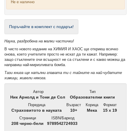
Не е налично
Поръчайте в комплект с подарък!
Наука, раздробена на малки частички!
В чисто новото издание на ХИМИЯ И ХАОС ще откриеш всичко
онова, което учителите просто не искат да ти кажат. Например:
защо стъклените очи всъщност не са стъклени и с какво можеш да
направиш най-миризливата бомба.
Тази книга ще напълни главата ти с тайните на най-чудатите
химици, живели някога.
Автор
Тип
Ник Арнолд и Тони де Сол
Образователни книги
Поредица
Възраст
Корица
Формат
Страховитото в науката
10+
Мека
15 x 19
Страници
ISBN/Баркод
208 черно-бели
9789542724933