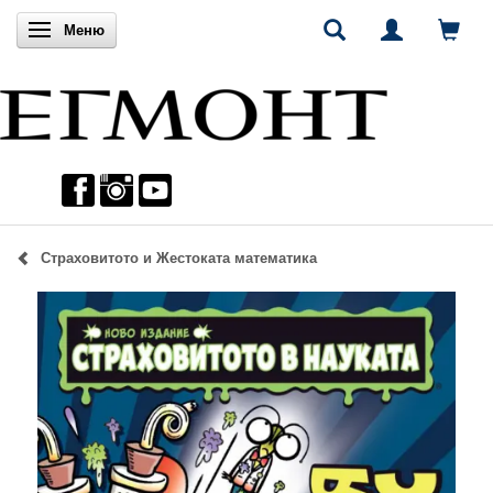
Включи навигацията
Меню
Страховитото и Жестоката математика