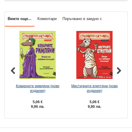
Вижте още...
Коментари
Поръчвано е заедно с
Коварните римляни (ново
Мистичните египтяни (ново
Х
издание)
издание)
5,06 €
5,06 €
9,90 лв.
9,90 лв.