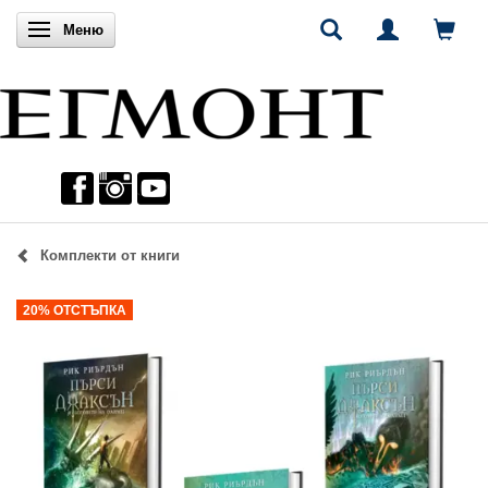
Включи навигацията
Меню
Комплекти от книги
20% ОТСТЪПКА