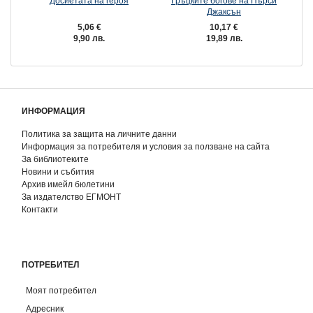
Досиетата на героя
Гръцките богове на Пърси
Г
Джаксън
5,06 €
10,17 €
9,90 лв.
19,89 лв.
ИНФОРМАЦИЯ
Политика за защита на личните данни
Информация за потребителя и условия за ползване на сайта
За библиотеките
Новини и събития
Архив имейл бюлетини
За издателство ЕГМОНТ
Контакти
ПОТРЕБИТЕЛ
Моят потребител
Адресник