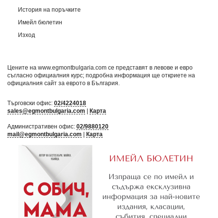
История на поръчките
Имейл бюлетин
Изход
Цените на www.egmontbulgaria.com се представят в левове и евро
съгласно официалния курс; подробна информация ще откриете на
официалния сайт за еврото в България
.
Търговски офис:
02/4224018
sales@egmontbulgaria.com
|
Карта
Административен офис:
02/9880120
mail@egmontbulgaria.com
|
Карта