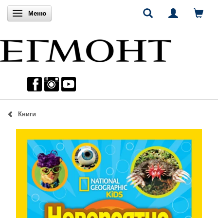
Включи навигацията
Меню
Книги