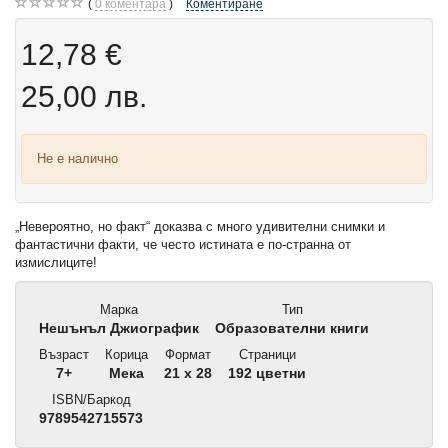
0
коментара
Коментиране
12,78 €
25,00 лв.
Не е налично
„Невероятно, но факт“ доказва с много удивителни снимки и
фантастични факти, че често истината е по-странна от
измислиците!
Марка
Тип
Нешънъл Джиографик
Образователни книги
Възраст
Корица
Формат
Страници
7+
Мека
21 x 28
192 цветни
ISBN/Баркод
9789542715573