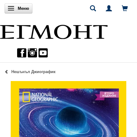
Включи навигацията
Меню
Нешънъл Джиографик