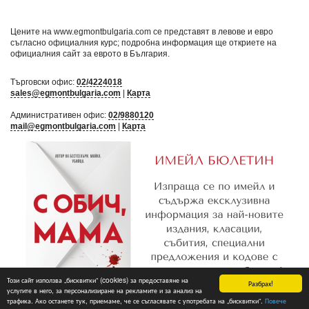
Цените на www.egmontbulgaria.com се представят в левове и евро
съгласно официалния курс; подробна информация ще откриете на
официалния сайт за еврото в България
.
Търговски офис:
02/4224018
sales@egmontbulgaria.com
|
Карта
Административен офис:
02/9880120
mail@egmontbulgaria.com
|
Карта
Този сайт използва „бисквитки“ (cookies) за предоставяне на
Разбрах!
услугите в него, за персонализиране на рекламите и за анализ на
трафика. Ако останете тук, приемаме, че се съгласявате с употребата на „бисквитки“.
Повече
Абониране