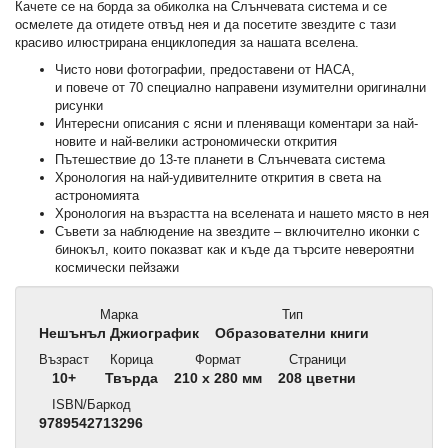
Качете се на борда за обиколка на Слънчевата система и се
осмелете да отидете отвъд нея и да посетите звездите с тази
красиво илюстрирана енциклопедия за нашата вселена.
Чисто нови фотографии, предоставени от НАСА,
и повече от 70 специално направени изумителни оригинални
рисунки
Интересни описания с ясни и пленяващи коментари за най-
новите и най-велики астрономически открития
Пътешествие до 13-те планети в Слънчевата система
Хронология на най-удивителните открития в света на
астрономията
Хронология на възрастта на вселената и нашето място в нея
Съвети за наблюдение на звездите – включително иконки с
бинокъл, които показват как и къде да търсите невероятни
космически пейзажи
Марка
Тип
Нешънъл Джиографик
Образователни книги
Възраст
Корица
Формат
Страници
10+
Твърда
210 x 280 мм
208 цветни
ISBN/Баркод
9789542713296